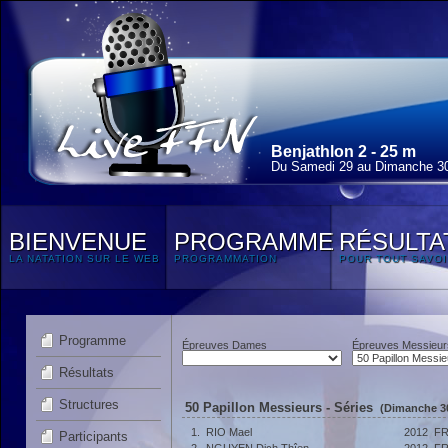
Benjathlon 2 - 25 m
Du Samedi 29 au Dimanche 3
BIENVENUE
PROGRAMME
RÉSULTA
LA NATATION SUR LE WEB
PROGRAMMATION
POUR TOUT SAVOI
Programme
Épreuves Dames
Épreuves Messieur
Résultats
Structures
50 Papillon Messieurs - Séries
(Dimanche 30
1.
RIO Mael
2012
F
Participants