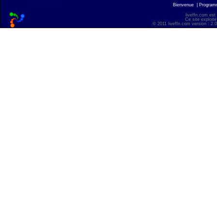
Bienvenue
|
Progra
liveffn.com est
Ce site exploite
© 2011 liveffn.com version : 2.