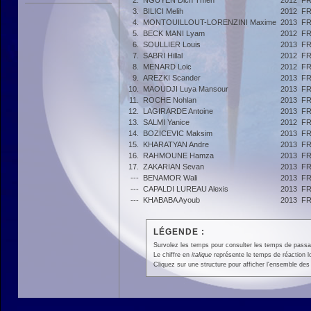
2.
NGUYEN Dich Thîen
2012
F
3.
BILICI Melih
2012
F
4.
MONTOUILLOUT-LORENZINI Maxime
2013
F
5.
BECK MANI Lyam
2012
F
6.
SOULLIER Louis
2013
F
7.
SABRI Hillal
2012
F
8.
MENARD Loic
2012
F
9.
AREZKI Scander
2013
F
10.
MAOUDJI Luya Mansour
2013
F
11.
ROCHE Nohlan
2013
F
12.
LAGIRARDE Antoine
2013
F
13.
SALMI Yanice
2012
F
14.
BOZICEVIC Maksim
2013
F
15.
KHARATYAN Andre
2013
F
16.
RAHMOUNE Hamza
2013
F
17.
ZAKARIAN Sevan
2013
F
---
BENAMOR Wali
2013
F
---
CAPALDI LUREAU Alexis
2013
F
---
KHABABA Ayoub
2013
F
LÉGENDE :
Survolez les temps pour consulter les temps de passage 
Le chiffre en
italique
représente le temps de réaction l
Cliquez sur une structure pour afficher l'ensemble des 