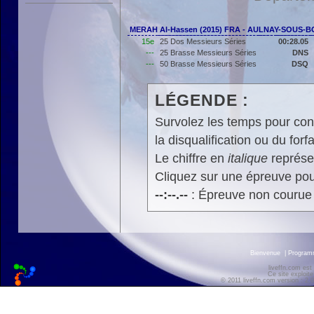
MERAH Al-Hassen (2015) FRA - AULNAY-SOUS-BO
15e
25 Dos Messieurs Séries
00:28.05
---
25 Brasse Messieurs Séries
DNS
---
50 Brasse Messieurs Séries
DSQ
LÉGENDE :
Survolez les temps pour cons
la disqualification ou du forfa
Le chiffre en
italique
représen
Cliquez sur une épreuve pour
--:--.--
: Épreuve non courue
Bienvenue
|
Progra
liveffn.com est
Ce site exploite
© 2011 liveffn.com version : 2.