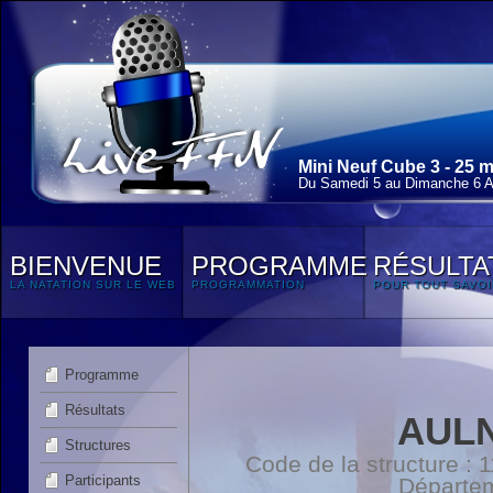
Mini Neuf Cube 3 - 25 
Du Samedi 5 au Dimanche 6 Av
BIENVENUE
PROGRAMME
RÉSULTA
LA NATATION SUR LE WEB
PROGRAMMATION
POUR TOUT SAVOI
Programme
Résultats
AULN
Structures
Code de la structure :
Participants
Départe