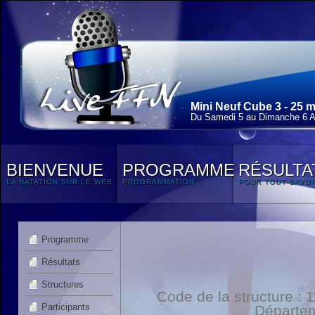
Mini Neuf Cube 3 - 25 
Du Samedi 5 au Dimanche 6 Av
BIENVENUE
PROGRAMME
RÉSULTA
LA NATATION SUR LE WEB
PROGRAMMATION
POUR TOUT SAVOI
Programme
Résultats
Structures
Code de la structure :
Participants
Départe