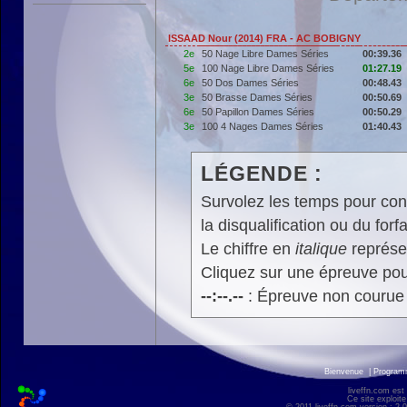
ISSAAD Nour (2014) FRA - AC BOBIGNY
2e
50 Nage Libre Dames Séries
00:39.36
5e
100 Nage Libre Dames Séries
01:27.19
6e
50 Dos Dames Séries
00:48.43
3e
50 Brasse Dames Séries
00:50.69
6e
50 Papillon Dames Séries
00:50.29
3e
100 4 Nages Dames Séries
01:40.43
LÉGENDE :
Survolez les temps pour cons
la disqualification ou du forfa
Le chiffre en
italique
représen
Cliquez sur une épreuve pour
--:--.--
: Épreuve non courue
Bienvenue
|
Progra
liveffn.com est
Ce site exploite