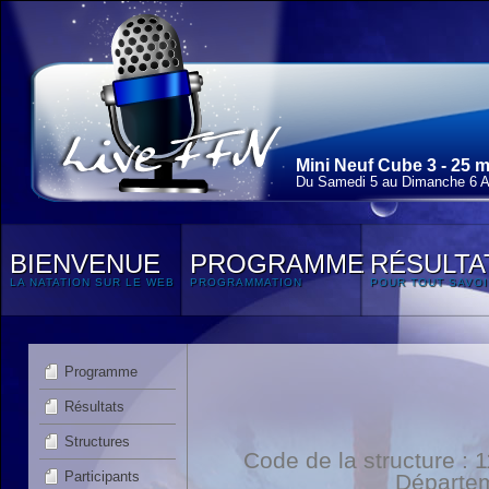
Mini Neuf Cube 3 - 25 
Du Samedi 5 au Dimanche 6 Av
BIENVENUE
PROGRAMME
RÉSULTA
LA NATATION SUR LE WEB
PROGRAMMATION
POUR TOUT SAVOI
Programme
Résultats
Structures
Code de la structure :
Participants
Départe