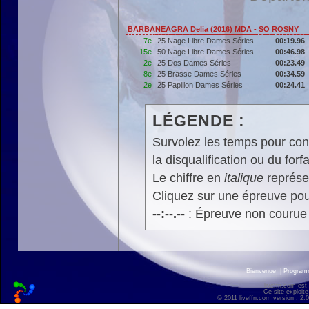
BARBANEAGRA Delia (2016) MDA - SO ROSNY
7e
25 Nage Libre Dames Séries
00:19.96
15e
50 Nage Libre Dames Séries
00:46.98
2e
25 Dos Dames Séries
00:23.49
8e
25 Brasse Dames Séries
00:34.59
2e
25 Papillon Dames Séries
00:24.41
LÉGENDE :
Survolez les temps pour cons
la disqualification ou du forfa
Le chiffre en
italique
représen
Cliquez sur une épreuve pour
--:--.--
: Épreuve non courue
Bienvenue
|
Progra
liveffn.com est
Ce site exploite
© 2011 liveffn.com version : 2.