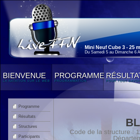
Mini Neuf Cube 3 - 25 
Du Samedi 5 au Dimanche 6 Av
BIENVENUE
PROGRAMME
RÉSULTA
LA NATATION SUR LE WEB
PROGRAMMATION
POUR TOUT SAVOI
Programme
Résultats
BL
Structures
Code de la structure :
Participants
Départe