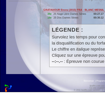
GRATADOUR Enora (2015) FRA - BLANC-MESNIL 
38e
25 Nage Libre Dames Séries
00:27.17
18e
25 Dos Dames Séries
00:30.12
LÉGENDE :
Survolez les temps pour cons
la disqualification ou du forfa
Le chiffre en
italique
représen
Cliquez sur une épreuve pour
--:--.--
: Épreuve non courue
Bienvenue
|
Progra
liveffn.com est
Ce site exploite
© 2011 liveffn.com version : 2.