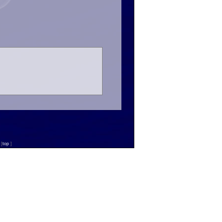
n
[
top
]