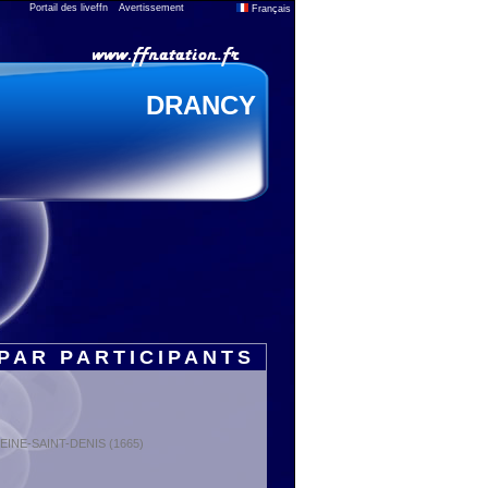
Portail des liveffn
Avertissement
Français
DRANCY
PAR PARTICIPANTS
 SEINE-SAINT-DENIS (1665)