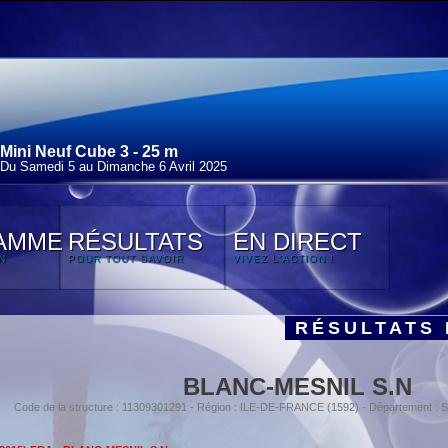
Mini Neuf Cube 3 - 25 m
Du Samedi 5 au Dimanche 6 Avril 2025
AMME
RÉSULTATS
EN DIRECT
N
POUR TOUT SAVOIR
VIVEZ L'ACTION !
RÉSULTATS 
BLANC-MESNIL S.N
Code de la structure : 11309301291 - Région : ILE-DE-FRANCE (1592) - Département :