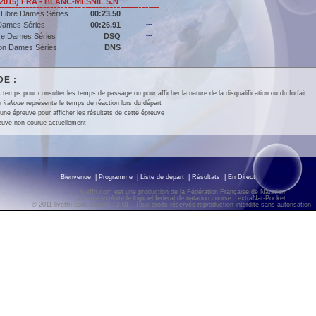
 (2015) FRA - BLANC-MESNIL S.N
 Libre Dames Séries
00:23.50
---
Dames Séries
00:26.91
---
se Dames Séries
DSQ
---
lon Dames Séries
DNS
---
E :
 temps pour consulter les temps de passage ou pour afficher la nature de la disqualification ou du forfait
en
italique
représente le temps de réaction lors du départ
une épreuve pour afficher les résultats de cette épreuve
euve non courue actuellement
Bienvenue
|
Programme
|
Liste de départ
|
Résultats
|
En Direct
liveffn.com est une production de la Fédération Française de Natation
Ce site exploite le logiciel fédéral de natation course : extraNat-Pocket
© 2011 liveffn.com version : 2.01 - Tous droits réservés reproduction interdite sans autorisatio