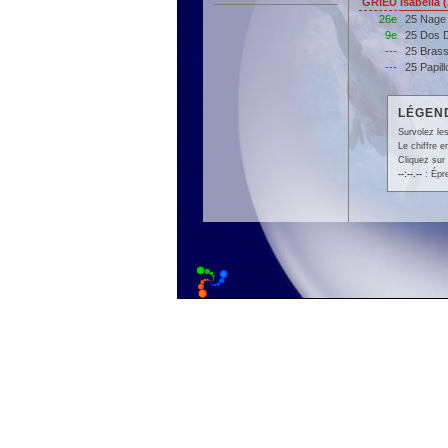
GRIEU Isabella
26e
25 Nage
9e
25 Dos 
---
25 Bras
---
25 Papil
LÉGEND
Survolez les
Le chiffre 
Cliquez sur 
--:--.--
: Épr