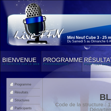
Mini Neuf Cube 3 - 25 
Du Samedi 5 au Dimanche 6 Av
BIENVENUE
PROGRAMME
RÉSULTA
LA NATATION SUR LE WEB
PROGRAMMATION
POUR TOUT SAVOI
Programme
Résultats
BL
Structures
Code de la structure :
Participants
Départe