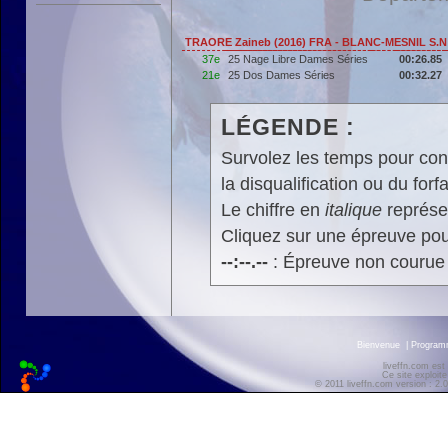
TRAORE Zaineb (2016) FRA - BLANC-MESNIL S.N
37e
25 Nage Libre Dames Séries
00:26.85
21e
25 Dos Dames Séries
00:32.27
LÉGENDE :
Survolez les temps pour cons
la disqualification ou du forfa
Le chiffre en
italique
représen
Cliquez sur une épreuve pour
--:--.--
: Épreuve non courue
Bienvenue
|
Progra
liveffn.com est
Ce site exploite
© 2011 liveffn.com version : 2.