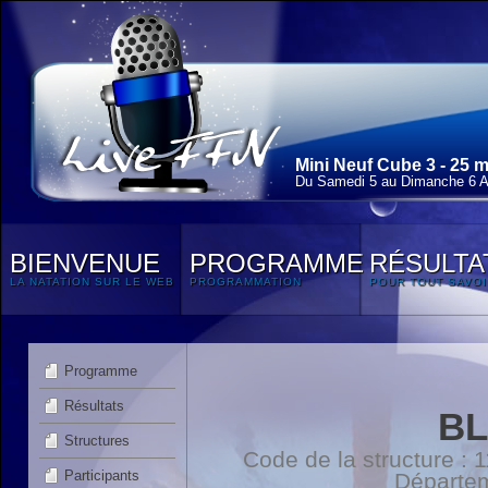
Mini Neuf Cube 3 - 25 
Du Samedi 5 au Dimanche 6 Av
BIENVENUE
PROGRAMME
RÉSULTA
LA NATATION SUR LE WEB
PROGRAMMATION
POUR TOUT SAVOI
Programme
Résultats
BL
Structures
Code de la structure :
Participants
Départe