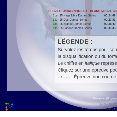
CHENNAF Jenna (2016) FRA - BLANC-MESNIL S.
31e
25 Nage Libre Dames Séries
00:24.49
13e
25 Dos Dames Séries
00:27.81
13e
25 Brasse Dames Séries
00:38.49
13e
25 Papillon Dames Séries
00:31.30
LÉGENDE :
Survolez les temps pour cons
la disqualification ou du forfa
Le chiffre en
italique
représen
Cliquez sur une épreuve pour
--:--.--
: Épreuve non courue
Bienvenue
|
Progra
liveffn.com est
Ce site exploite
© 2011 liveffn.com version : 2.