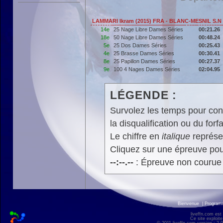
LAMMARI Ikram (2015) FRA - BLANC-MESNIL S.N
14e
25 Nage Libre Dames Séries
00:21.26
18e
50 Nage Libre Dames Séries
00:48.24
5e
25 Dos Dames Séries
00:25.43
4e
25 Brasse Dames Séries
00:30.41
8e
25 Papillon Dames Séries
00:27.37
9e
100 4 Nages Dames Séries
02:04.95
LÉGENDE :
Survolez les temps pour cons
la disqualification ou du forfa
Le chiffre en
italique
représen
Cliquez sur une épreuve pour
--:--.--
: Épreuve non courue
Bienvenue
|
Progra
liveffn.com est
Ce site exploite