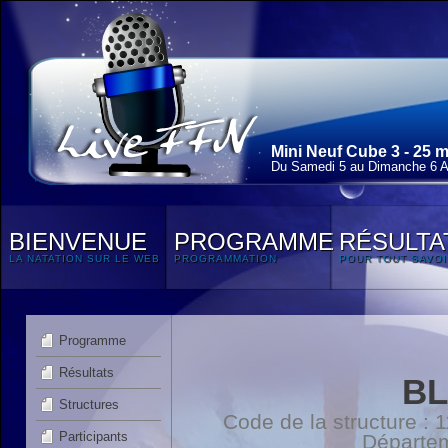
Mini Neuf Cube 3 - 25 
Du Samedi 5 au Dimanche 6 Av
BIENVENUE
PROGRAMME
RÉSULTA
LA NATATION SUR LE WEB
PROGRAMMATION
POUR TOUT SAVOI
Programme
Résultats
BL
Structures
Code de la structure :
Participants
Départe