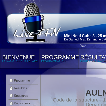
Mini Neuf Cube 3 - 25 
Du Samedi 5 au Dimanche 6 Av
BIENVENUE
PROGRAMME
RÉSULTA
LA NATATION SUR LE WEB
PROGRAMMATION
POUR TOUT SAVOI
Programme
Résultats
AULN
Structures
Code de la structure :
Participants
Départe