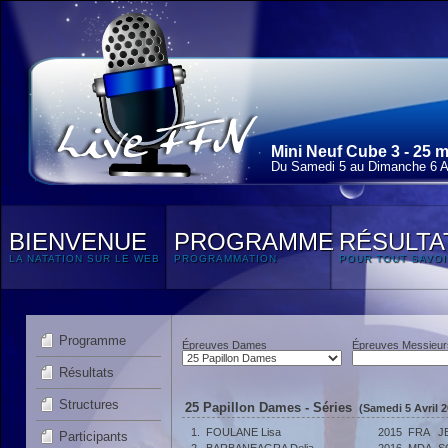
Mini Neuf Cube 3 - 25 
Du Samedi 5 au Dimanche 6 Av
BIENVENUE
PROGRAMME
RÉSULTA
LA NATATION SUR LE WEB
PROGRAMMATION
POUR TOUT SAVOI
Programme
Épreuves Dames
Épreuves Messieur
Résultats
Structures
25 Papillon Dames - Séries
(Samedi 5 Avril 2
1.
FOULANE Lisa
2015
FRA
J
Participants