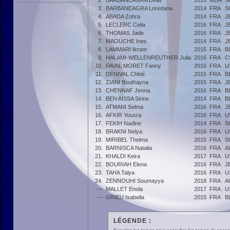
2.
BARBANEAGRA Delia
2016
MDA
S
3.
BARBANEAGRA Loredana
2014
FRA
S
4.
ABADA Zohra
2014
FRA
J
5.
LECLERC Celia
2016
FRA
J
6.
THOMAS Jade
2016
FRA
J
7.
MAOUCHE Ines
2014
FRA
J
8.
LAMMARI Ikram
2015
FRA
B
9.
HALAMI-WELLENREUTHER Julia
2016
FRA
C
10.
FAVAL MORET Fanny
2016
FRA
U
11.
DENIVAL Chloé
2015
FRA
B
12.
ZIANI Bouthayna
2015
FRA
J
13.
CHENNAF Jenna
2016
FRA
B
14.
BEN AISSA Sirine
2014
FRA
B
15.
ATMANI Selma
2016
FRA
J
16.
AFKIR Yousra
2016
FRA
U
17.
FEKIH Nadine
2014
FRA
S
18.
BRAKNI Nelya
2016
FRA
U
19.
MIRIBEL Thelma
2015
FRA
S
20.
BARNISCA Natalia
2016
FRA
A
21.
KHALDI Keira
2017
FRA
U
22.
BOURIAH Elena
2016
FRA
J
23.
TAHA Talya
2016
FRA
U
24.
ZENNOUHI Soumayya
2018
FRA
A
---
MALLET Enola
2017
FRA
U
---
GRIEU Isabella
2015
FRA
B
LÉGENDE :