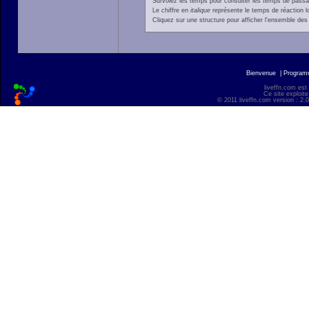
Survolez les temps pour consulter les temps de passage 
Le chiffre en
italique
représente le temps de réaction l
Cliquez sur une structure pour afficher l'ensemble des 
Bienvenue
|
Progra
liveffn.com est
Ce site exploite
© 2011 liveffn.com version : 2.