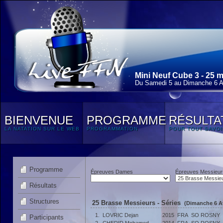
Mini Neuf Cube 3 - 25 
Du Samedi 5 au Dimanche 6 Av
BIENVENUE
PROGRAMME
RÉSULTA
LA NATATION SUR LE WEB
PROGRAMMATION
POUR TOUT SAVOI
Programme
Épreuves Dames
Épreuves Messieur
Résultats
Structures
25 Brasse Messieurs - Séries
(Dimanche 6 Av
1.
LOVRIC Dejan
2015
FRA
SO ROSNY
Participants