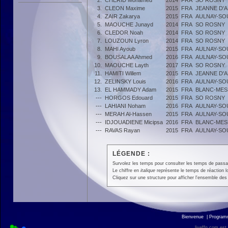
2.
CHERID Mohamed
2014
FRA
SO ROSNY
3.
CLEON Maxime
2015
FRA
JEANNE D'
4.
ZAIR Zakarya
2015
FRA
AULNAY-SOU
5.
MAOUCHE Junayd
2014
FRA
SO ROSNY
6.
CLEDOR Noah
2014
FRA
SO ROSNY
7.
LOUZOUN Lyron
2014
FRA
SO ROSNY
8.
MAHI Ayoub
2015
FRA
AULNAY-SOU
9.
BOUSALAA Ahmed
2016
FRA
AULNAY-SOU
10.
MAOUCHE Layth
2017
FRA
SO ROSNY
11.
HAMITI Willem
2015
FRA
JEANNE D'
12.
ZELINSKY Louis
2016
FRA
AULNAY-SOU
13.
EL HAMMADY Adam
2015
FRA
BLANC-MESN
---
HORGOS Edouard
2015
FRA
SO ROSNY
---
LAHIANI Noham
2016
FRA
AULNAY-SOU
---
MERAH Al-Hassen
2015
FRA
AULNAY-SOU
---
IDJOUADIENE Micipsa
2016
FRA
BLANC-MESN
---
RAVAS Rayan
2015
FRA
AULNAY-SOU
LÉGENDE :
Survolez les temps pour consulter les temps de passage 
Le chiffre en
italique
représente le temps de réaction l
Cliquez sur une structure pour afficher l'ensemble des 
Bienvenue
|
Progra
liveffn.com est