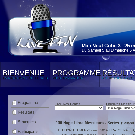
Mini Neuf Cube 3 - 25 
Du Samedi 5 au Dimanche 6 Av
BIENVENUE
PROGRAMME
RÉSULTA
LA NATATION SUR LE WEB
PROGRAMMATION
POUR TOUT SAVOI
Programme
Épreuves Dames
Épreuves Messieur
Résultats
Structures
100 Nage Libre Messieurs - Séries
(Samedi 
1.
HUYNH HEMERY Louis
2014
FRA
CS NAUTI
Participants