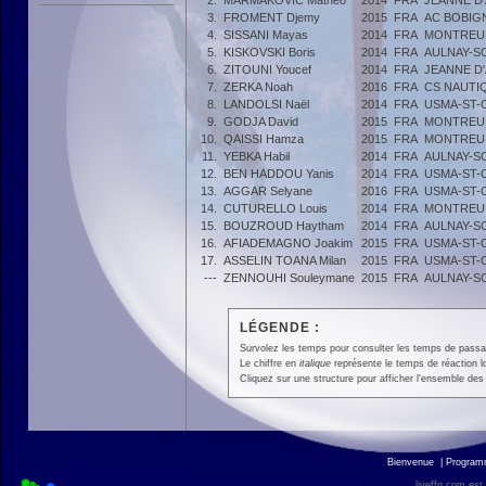
2.
MARMAKOVIC Matheo
2014
FRA
JEANNE D
3.
FROMENT Djemy
2015
FRA
AC BOBIG
4.
SISSANI Mayas
2014
FRA
MONTREUI
5.
KISKOVSKI Boris
2014
FRA
AULNAY-S
6.
ZITOUNI Youcef
2014
FRA
JEANNE D
7.
ZERKA Noah
2016
FRA
CS NAUTI
8.
LANDOLSI Naël
2014
FRA
USMA-ST-
9.
GODJA David
2015
FRA
MONTREUI
10.
QAISSI Hamza
2015
FRA
MONTREUI
11.
YEBKA Habil
2014
FRA
AULNAY-S
12.
BEN HADDOU Yanis
2014
FRA
USMA-ST-
13.
AGGAR Selyane
2016
FRA
USMA-ST-
14.
CUTURELLO Louis
2014
FRA
MONTREUI
15.
BOUZROUD Haytham
2014
FRA
AULNAY-S
16.
AFIADEMAGNO Joakim
2015
FRA
USMA-ST-
17.
ASSELIN TOANA Milan
2015
FRA
USMA-ST-
---
ZENNOUHI Souleymane
2015
FRA
AULNAY-S
LÉGENDE :
Survolez les temps pour consulter les temps de passage 
Le chiffre en
italique
représente le temps de réaction l
Cliquez sur une structure pour afficher l'ensemble des 
Bienvenue
|
Progra
liveffn.com est