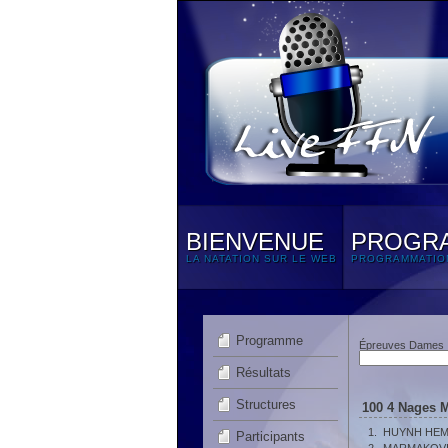
BIENVENUE
PROGR
LA NATATION SUR LE WEB
PROGRAMMATIO
Programme
Épreuves Dames
Résultats
Structures
100 4 Nages M
1.
HUYNH HEME
Participants