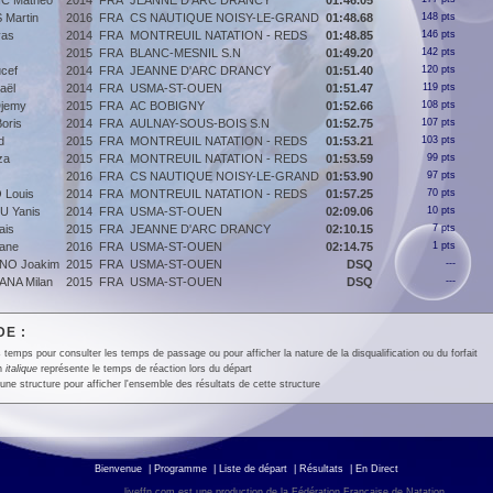
C Matheo
2014
FRA
JEANNE D'ARC DRANCY
01:46.05
Martin
2016
FRA
CS NAUTIQUE NOISY-LE-GRAND
01:48.68
148 pts
yas
2014
FRA
MONTREUIL NATATION - REDS
01:48.85
146 pts
2015
FRA
BLANC-MESNIL S.N
01:49.20
142 pts
cef
2014
FRA
JEANNE D'ARC DRANCY
01:51.40
120 pts
aël
2014
FRA
USMA-ST-OUEN
01:51.47
119 pts
jemy
2015
FRA
AC BOBIGNY
01:52.66
108 pts
oris
2014
FRA
AULNAY-SOUS-BOIS S.N
01:52.75
107 pts
d
2015
FRA
MONTREUIL NATATION - REDS
01:53.21
103 pts
za
2015
FRA
MONTREUIL NATATION - REDS
01:53.59
99 pts
2016
FRA
CS NAUTIQUE NOISY-LE-GRAND
01:53.90
97 pts
Louis
2014
FRA
MONTREUIL NATATION - REDS
01:57.25
70 pts
 Yanis
2014
FRA
USMA-ST-OUEN
02:09.06
10 pts
ais
2015
FRA
JEANNE D'ARC DRANCY
02:10.15
7 pts
ane
2016
FRA
USMA-ST-OUEN
02:14.75
1 pts
NO Joakim
2015
FRA
USMA-ST-OUEN
DSQ
---
ANA Milan
2015
FRA
USMA-ST-OUEN
DSQ
---
E :
 temps pour consulter les temps de passage ou pour afficher la nature de la disqualification ou du forfait
en
italique
représente le temps de réaction lors du départ
une structure pour afficher l'ensemble des résultats de cette structure
Bienvenue
|
Programme
|
Liste de départ
|
Résultats
|
En Direct
liveffn.com est une production de la Fédération Française de Natation