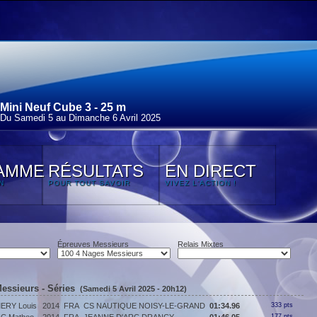
Mini Neuf Cube 3 - 25 m
Du Samedi 5 au Dimanche 6 Avril 2025
AMME
RÉSULTATS
EN DIRECT
N
POUR TOUT SAVOIR
VIVEZ L'ACTION !
Épreuves Messieurs
Relais Mixtes
essieurs - Séries
(Samedi 5 Avril 2025 - 20h12)
RY Louis
2014
FRA
CS NAUTIQUE NOISY-LE-GRAND
01:34.96
333 pts
177 pts