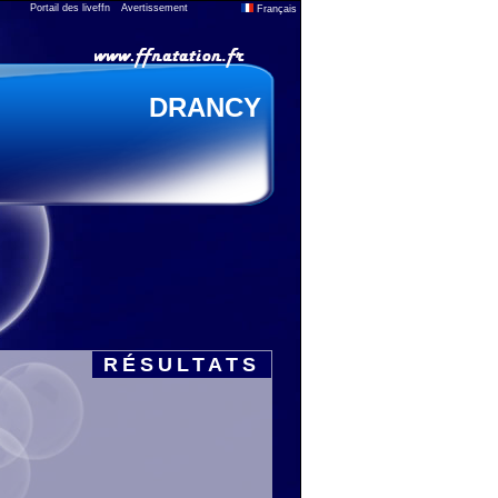
Portail des liveffn
Avertissement
Français
DRANCY
RÉSULTATS