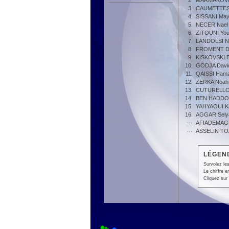
2.
MARMAKOVI
3.
CAUMETTES 
4.
SISSANI Ma
5.
NECER Nael
6.
ZITOUNI You
7.
LANDOLSI N
8.
FROMENT D
9.
KISKOVSKI B
10.
GODJA Davi
11.
QAISSI Ham
12.
ZERKA Noah
13.
CUTURELLO 
14.
BEN HADDOU
15.
YAHYAOUI K
16.
AGGAR Sely
---
AFIADEMAG
---
ASSELIN TO
LÉGEND
Survolez les
Le chiffre 
Cliquez sur 