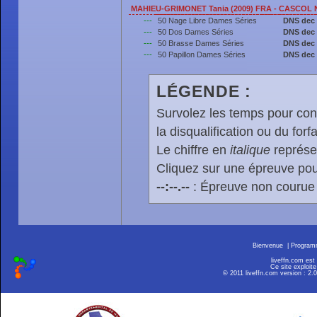
MAHIEU-GRIMONET Tania (2009) FRA - CASCOL
---
50 Nage Libre Dames Séries
DNS dec
---
50 Dos Dames Séries
DNS dec
---
50 Brasse Dames Séries
DNS dec
---
50 Papillon Dames Séries
DNS dec
LÉGENDE :
Survolez les temps pour cons
la disqualification ou du forfa
Le chiffre en
italique
représen
Cliquez sur une épreuve pour
--:--.--
: Épreuve non courue
Bienvenue
|
Progra
liveffn.com est
Ce site exploite
© 2011 liveffn.com version : 2.