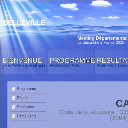
BELLEVILLE
Meeting Départemental 
Le Dimanche 2 Février 2025
BIENVENUE
PROGRAMME
RÉSULTA
LA NATATION SUR LE WEB
PROGRAMMATION
POUR TOUT SAVOI
Programme
Résultats
C
Structures
Code de la structure :
Participants
(3004)