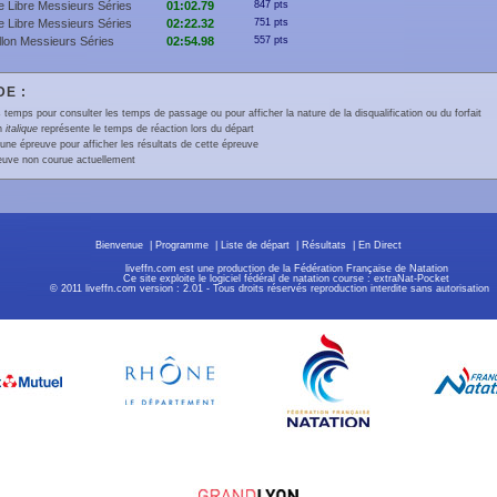
 Libre Messieurs Séries
01:02.79
847 pts
 Libre Messieurs Séries
02:22.32
751 pts
llon Messieurs Séries
02:54.98
557 pts
E :
 temps pour consulter les temps de passage ou pour afficher la nature de la disqualification ou du forfait
en
italique
représente le temps de réaction lors du départ
une épreuve pour afficher les résultats de cette épreuve
euve non courue actuellement
Bienvenue
|
Programme
|
Liste de départ
|
Résultats
|
En Direct
liveffn.com est une production de la Fédération Française de Natation
Ce site exploite le logiciel fédéral de natation course : extraNat-Pocket
© 2011 liveffn.com version : 2.01 - Tous droits réservés reproduction interdite sans autorisatio