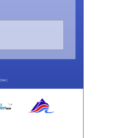
n
[
top
]