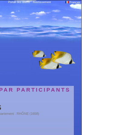
Portail des liveffn
Avertissement
Français
PAR PARTICIPANTS
S
partement : RHÔNE (1658)