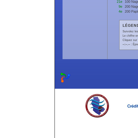
21e
100 Nage
9e
200 Nage
4e
200 Papi
LÉGEND
Survolez les
Le chiffre 
Cliquez sur 
--:--.--
: Épr