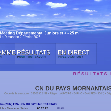
Meeting Départemental Juniors et + - 25 m
Le Dimanche 2 Février 2025
AMME
RÉSULTATS
EN DIRECT
N
POUR TOUT SAVOIR
VIVEZ L'ACTION !
RÉSULTATS 
CN DU PAYS MORNANTAI
Code de la structure : 33506902459 - Région : AUVERGNE-RHONE-ALPES (3004) - Dé
tin (2007) FRA - CN DU PAYS MORNANTAIS
Libre Messieurs Séries
00:28.72
861 pts