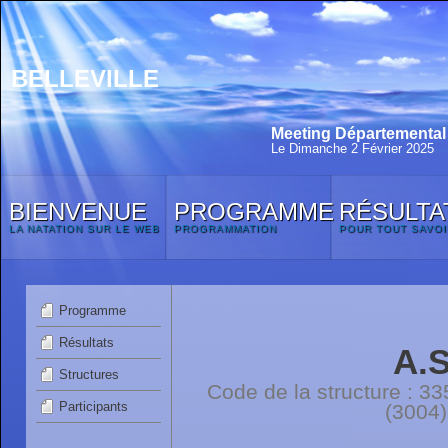
BELLEVILLE
Meeting Départemental 
Le Dimanche 2 Février 2025
BIENVENUE
PROGRAMME
RÉSULTA
LA NATATION SUR LE WEB
PROGRAMMATION
POUR TOUT SAVOI
Programme
Résultats
A.
Structures
Code de la structure :
Participants
(3004)