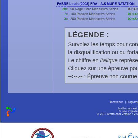
FABRE Louis (2008) FRA - A.S MURE NATATION
28e
50 Nage Libre Messieurs Séries
00:30.
7e
100 Papillon Messieurs Séries
01:14.
3e
200 Papillon Messieurs Séries
02:45.
LÉGENDE :
Survolez les temps pour cons
la disqualification ou du forfa
Le chiffre en
italique
représen
Cliquez sur une épreuve pour
--:--.--
: Épreuve non courue
Bienvenue
|
Progra
liveffn.com est
Ce site exploite
© 2011 liveffn.com version : 2.