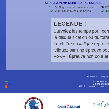
ALFOCEA Mathis (2009) FRA - AS CALUIRE
11e
50 Nage Libre Messieurs Séries
00:27.
5e
200 Papillon Messieurs Séries
02:56.
LÉGENDE :
Survolez les temps pour cons
la disqualification ou du forfa
Le chiffre en
italique
représen
Cliquez sur une épreuve pour
--:--.--
: Épreuve non courue
Bienvenue
|
Progra
liveffn.com est
Ce site exploite
© 2011 liveffn.com version : 2.