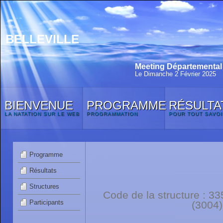
BELLEVILLE
Meeting Départemental 
Le Dimanche 2 Février 2025
BIENVENUE
PROGRAMME
RÉSULTA
LA NATATION SUR LE WEB
PROGRAMMATION
POUR TOUT SAVOI
Programme
Résultats
Structures
Code de la structure :
Participants
(3004)