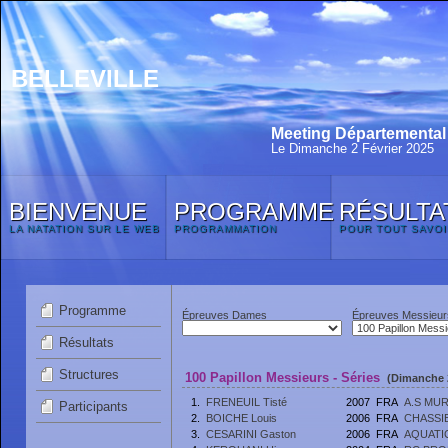
BELLEVILLE
Meeting Départemental 
Le Dimanche 2 Février 2025
BIENVENUE
PROGRAMME
RÉSULTA
LA NATATION SUR LE WEB
PROGRAMMATION
POUR TOUT SAVOI
Programme
Épreuves Dames
Épreuves Messieur
Résultats
Structures
100 Papillon Messieurs - Séries
(Dimanche 2
1.
FRENEUIL Tisté
2007
FRA
A.S MU
Participants
2.
BOICHE Louis
2006
FRA
CHASSI
3.
CESARINI Gaston
2006
FRA
AQUATI