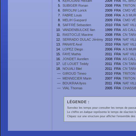
4.
KEROUANI Hissam
2004
FRA
RC BRO
5.
SUBIGER Ronan
2008
FRA
TRITON
6.
BIROLINI Lorick
2009
FRA
CMO VÉ
7.
FABRE Louis
2008
FRA
A.S MU
8.
MELIH Gaspard
2009
FRA
CMO VÉ
8.
SAFFRÉ Sebastien
2010
FRA
NAT VI
10.
VANDENBULCKE Ilan
1999
FRA
AS CAL
11.
RASTOCLE Maxime
2008
FRA
CN TAR
12.
SERRADO DULAC Jérémy
2010
FRA
NAT VI
13.
PANAYE Axel
2010
FRA
NAT VI
14.
LOPEZ Diego
2006
FRA
A.S MU
15.
FAYE Mathis
2011
FRA
NAT VI
16.
JONDET Aurelien
2008
FRA
AS CAL
17.
LE LOUET Teddy
2011
FRA
CN TAR
18.
NOUALI Bilel
2011
FRA
CN TAR
---
GIROUD Timeo
2010
FRA
TRITON
---
MENNECIER Marin
2007
FRA
TRITON
---
BOUKRAA Ilyes
2011
FRA
NAT VI
---
VIAL Thomas
2005
FRA
CHASSI
LÉGENDE :
Survolez les temps pour consulter les temps de passage 
Le chiffre en
italique
représente le temps de réaction l
Cliquez sur une structure pour afficher l'ensemble des 