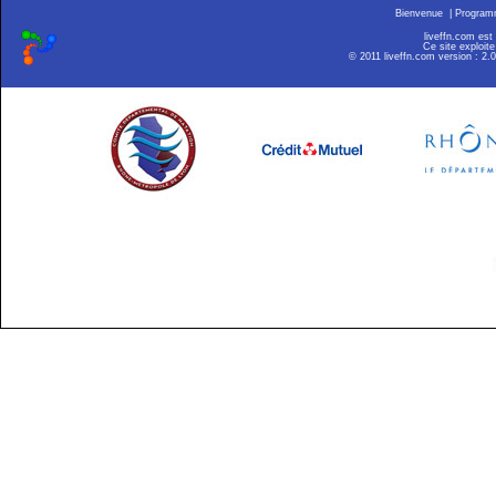
Bienvenue
|
Progra
liveffn.com est
Ce site exploite
© 2011 liveffn.com version : 2.