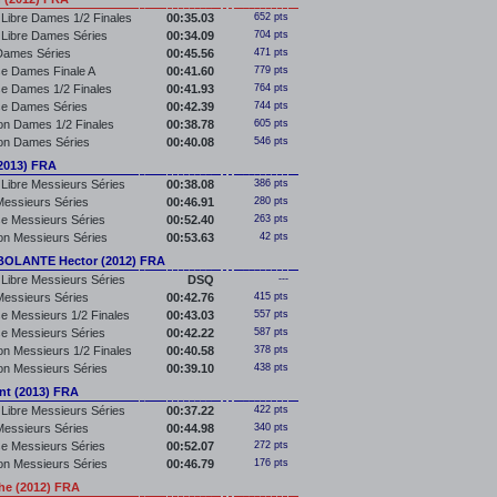
Libre Dames 1/2 Finales
00:35.03
652 pts
 Libre Dames Séries
00:34.09
704 pts
Dames Séries
00:45.56
471 pts
e Dames Finale A
00:41.60
779 pts
e Dames 1/2 Finales
00:41.93
764 pts
se Dames Séries
00:42.39
744 pts
lon Dames 1/2 Finales
00:38.78
605 pts
lon Dames Séries
00:40.08
546 pts
2013) FRA
Libre Messieurs Séries
00:38.08
386 pts
essieurs Séries
00:46.91
280 pts
e Messieurs Séries
00:52.40
263 pts
lon Messieurs Séries
00:53.63
42 pts
LANTE Hector (2012) FRA
Libre Messieurs Séries
DSQ
---
essieurs Séries
00:42.76
415 pts
e Messieurs 1/2 Finales
00:43.03
557 pts
e Messieurs Séries
00:42.22
587 pts
lon Messieurs 1/2 Finales
00:40.58
378 pts
lon Messieurs Séries
00:39.10
438 pts
t (2013) FRA
Libre Messieurs Séries
00:37.22
422 pts
essieurs Séries
00:44.98
340 pts
e Messieurs Séries
00:52.07
272 pts
lon Messieurs Séries
00:46.79
176 pts
e (2012) FRA