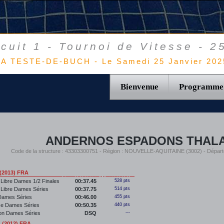
rcuit 1 - Tournoi de Vitesse - 2
LA TESTE-DE-BUCH - Le Samedi 25 Janvier 202
Bienvenue
Programme
ANDERNOS ESPADONS THAL
Code de la structure : 43303300751 - Région : NOUVELLE-AQUITAINE (3002) - Dépa
(2013) FRA
Libre Dames 1/2 Finales
00:37.45
528 pts
 Libre Dames Séries
00:37.75
514 pts
Dames Séries
00:46.00
455 pts
se Dames Séries
00:50.35
440 pts
lon Dames Séries
DSQ
---
 (2012) FRA