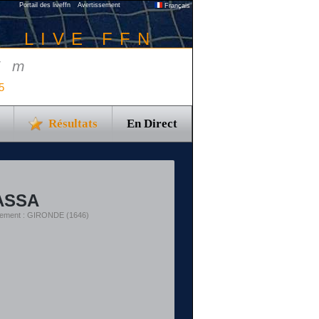
Portail des liveffn
Avertissement
Français
LIVE FFN
5 m
5
Résultats
En Direct
ASSA
rtement : GIRONDE (1646)