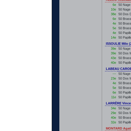
6e
50 Nage 
10e
50 Nage
38e
50 Dos 
6e
50 Brass
4e
50 Brass
5e
50 Bras
4e
50 Papil
14e
50 Papil
ISSOULIE Milo (
39e
50 Nage 
39e
50 Dos M
43e
50 Brass
40e
50 Papil
LABEAU CAROBO
---
50 Nage 
23e
50 Dos M
4e
50 Brass
5e
50 Brass
6e
50 Papil
11e
50 Papil
LARRÈRE Vincen
34e
50 Nage 
29e
50 Dos M
40e
50 Brass
32e
50 Papil
MONTARD Agath