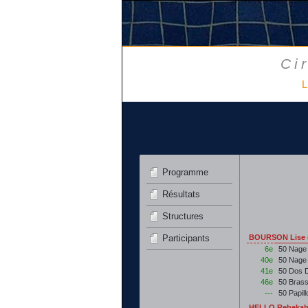
Ci
Programme
Résultats
Structures
Participants
BOURSON Lise 
6e
50 Nage 
40e
50 Nage
41e
50 Dos 
46e
50 Bras
---
50 Papil
HELLO Rebekah