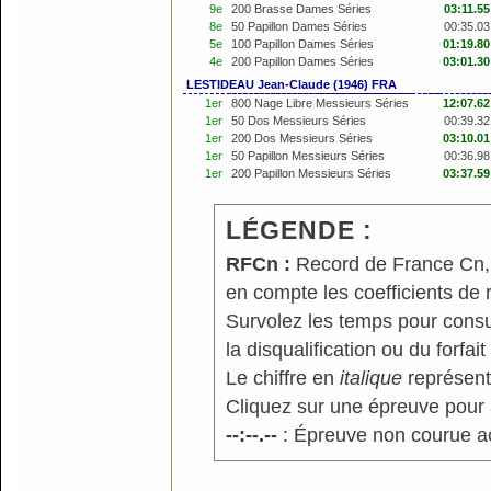
9e
200 Brasse Dames Séries
03:11.55
8e
50 Papillon Dames Séries
00:35.03
5e
100 Papillon Dames Séries
01:19.80
4e
200 Papillon Dames Séries
03:01.30
LESTIDEAU Jean-Claude (1946) FRA
1er
800 Nage Libre Messieurs Séries
12:07.62
1er
50 Dos Messieurs Séries
00:39.32
1er
200 Dos Messieurs Séries
03:10.01
1er
50 Papillon Messieurs Séries
00:36.98
1er
200 Papillon Messieurs Séries
03:37.59
LÉGENDE :
RFCn :
Record de France Cn, n
en compte les coefficients de
Survolez les temps pour consu
la disqualification ou du forfait
Le chiffre en
italique
représente
Cliquez sur une épreuve pour a
--:--.--
: Épreuve non courue a