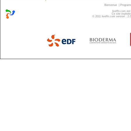
Bienvenue
|
Progra
liveffn.com est
Ce site exploite
© 2011 liveffn.com version : 2.