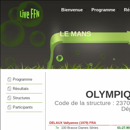
Bienvenue
Programme
Ré
LE MANS
Programme
Résultats
OLYMPI
Structures
Code de la structure : 2
Participants
Dé
DELAUX Vallyamee (1979) FRA
7e
100 Brasse Dames Séries
01:27.90