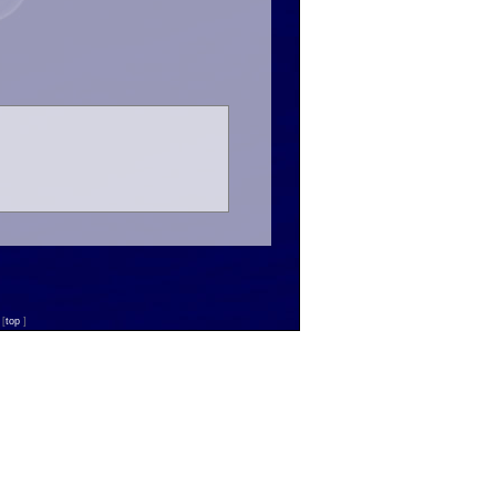
n
[
top
]