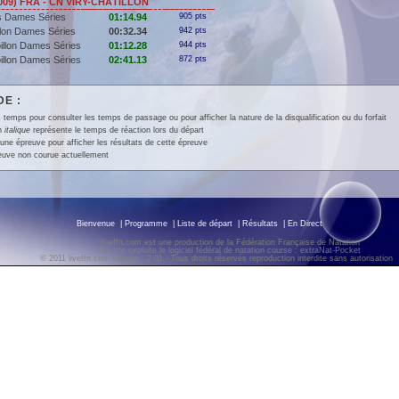
009) FRA - CN VIRY-CHÂTILLON
s Dames Séries
01:14.94
905 pts
llon Dames Séries
00:32.34
942 pts
illon Dames Séries
01:12.28
944 pts
illon Dames Séries
02:41.13
872 pts
E :
 temps pour consulter les temps de passage ou pour afficher la nature de la disqualification ou du forfait
en
italique
représente le temps de réaction lors du départ
une épreuve pour afficher les résultats de cette épreuve
euve non courue actuellement
Bienvenue
|
Programme
|
Liste de départ
|
Résultats
|
En Direct
liveffn.com est une production de la Fédération Française de Natation
Ce site exploite le logiciel fédéral de natation course : extraNat-Pocket
© 2011 liveffn.com version : 2.01 - Tous droits réservés reproduction interdite sans autorisatio