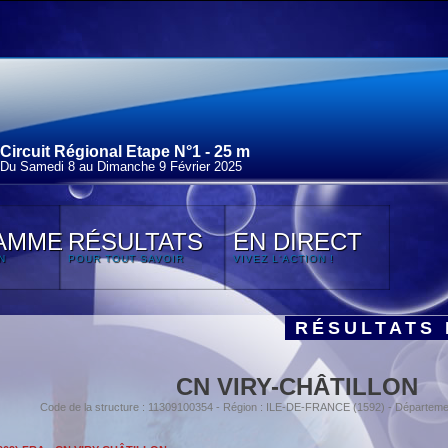
Circuit Régional Etape N°1 - 25 m
Du Samedi 8 au Dimanche 9 Février 2025
AMME
RÉSULTATS
EN DIRECT
N
POUR TOUT SAVOIR
VIVEZ L'ACTION !
RÉSULTATS 
CN VIRY-CHÂTILLON
Code de la structure : 11309100354 - Région : ILE-DE-FRANCE (1592) - Départe