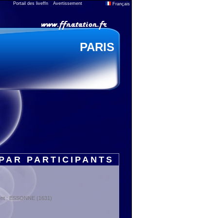
Portail des liveffn
Avertissement
Français
PARIS
PAR PARTICIPANTS
ment : ESSONNE (1631)