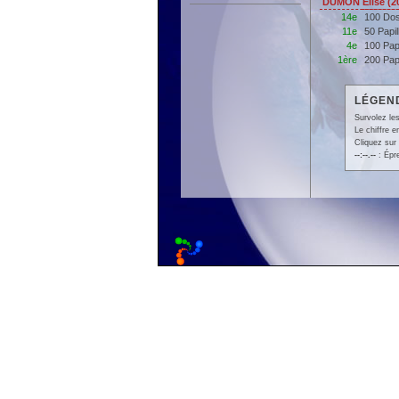
DUMON Elise (2
14e
100 Do
11e
50 Papi
4e
100 Pap
1ère
200 Pap
LÉGEND
Survolez les
Le chiffre 
Cliquez sur 
--:--.--
: Épr