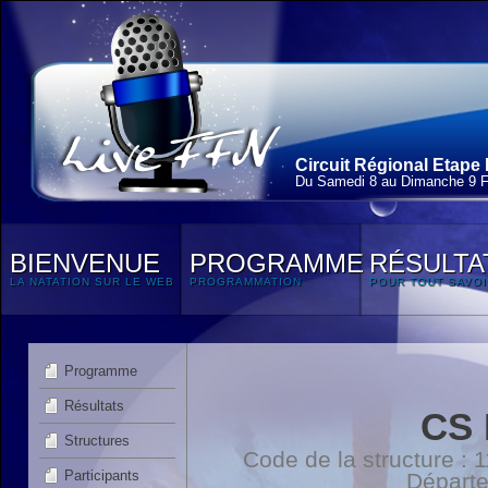
Circuit Régional Etape 
Du Samedi 8 au Dimanche 9 F
BIENVENUE
PROGRAMME
RÉSULTA
LA NATATION SUR LE WEB
PROGRAMMATION
POUR TOUT SAVOI
Programme
Résultats
CS
Structures
Code de la structure :
Participants
Départ