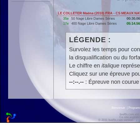
LE COLLETER Maëna (2010) FRA - CS MEAUX NA
35e
50 Nage Libre Dames Séries
00:30.06
17e
400 Nage Libre Dames Séries
05:14.56
LÉGENDE :
Survolez les temps pour cons
la disqualification ou du forfa
Le chiffre en
italique
représen
Cliquez sur une épreuve pour
--:--.--
: Épreuve non courue
Bienvenue
|
Progra
liveffn.com est
Ce site exploite
© 2011 liveffn.com version : 2.