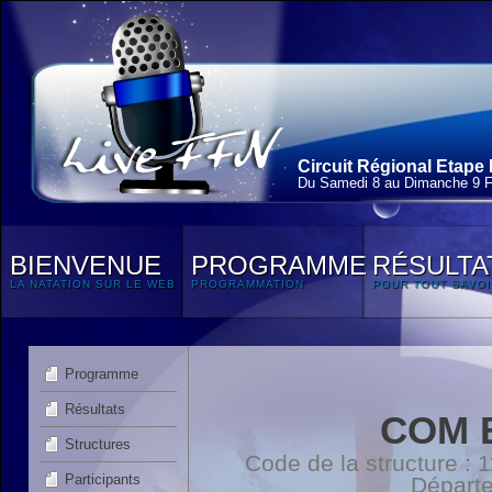
Circuit Régional Etape 
Du Samedi 8 au Dimanche 9 F
BIENVENUE
PROGRAMME
RÉSULTA
LA NATATION SUR LE WEB
PROGRAMMATION
POUR TOUT SAVOI
Programme
Résultats
COM 
Structures
Code de la structure :
Participants
Départ