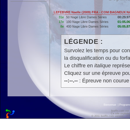
LEFEBVRE Naelle (2009) FRA - COM BAGNEUX N
31e
50 Nage Libre Dames Séries
00:29.97
17e
100 Nage Libre Dames Séries
01:05.06
8e
400 Nage Libre Dames Séries
05:05.87
LÉGENDE :
Survolez les temps pour cons
la disqualification ou du forfa
Le chiffre en
italique
représen
Cliquez sur une épreuve pour
--:--.--
: Épreuve non courue
Bienvenue
|
Progra
liveffn.com est
Ce site exploite
© 2011 liveffn.com version : 2.