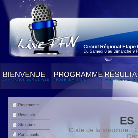
Circuit Régional Etape 
Du Samedi 8 au Dimanche 9 F
BIENVENUE
PROGRAMME
RÉSULTA
LA NATATION SUR LE WEB
PROGRAMMATION
POUR TOUT SAVOI
Programme
Résultats
ES
Structures
Code de la structure :
Participants
Dép