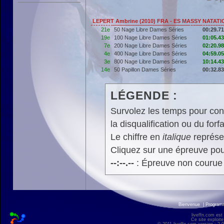
LEPERT Ambrine (2010) FRA - ES MASSY NATATI
21e
50 Nage Libre Dames Séries
00:29.71
19e
100 Nage Libre Dames Séries
01:05.43
7e
200 Nage Libre Dames Séries
02:20.98
4e
400 Nage Libre Dames Séries
04:59.05
3e
800 Nage Libre Dames Séries
10:14.43
14e
50 Papillon Dames Séries
00:32.83
LÉGENDE :
Survolez les temps pour cons
la disqualification ou du forfa
Le chiffre en
italique
représen
Cliquez sur une épreuve pour
--:--.--
: Épreuve non courue
Bienvenue
|
Progra
liveffn.com est
Ce site exploite