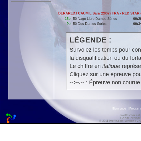
DERAREDJ CAUMIL Sara (2007) FRA - RED STA
15e
50 Nage Libre Dames Séries
00:2
9e
50 Dos Dames Séries
00:3
LÉGENDE :
Survolez les temps pour cons
la disqualification ou du forfa
Le chiffre en
italique
représen
Cliquez sur une épreuve pour
--:--.--
: Épreuve non courue
Bienvenue
|
Progra
liveffn.com est
Ce site exploite
© 2011 liveffn.com version : 2.