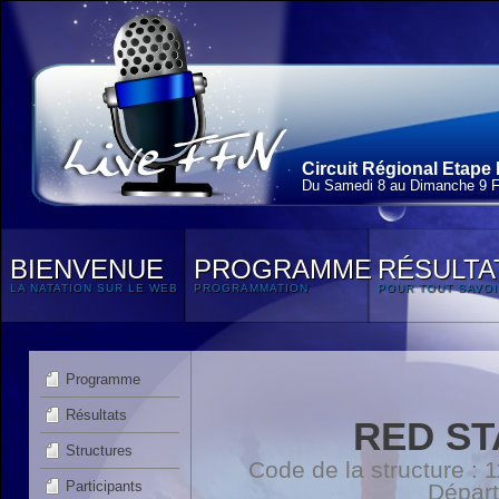
Circuit Régional Etape 
Du Samedi 8 au Dimanche 9 F
BIENVENUE
PROGRAMME
RÉSULTA
LA NATATION SUR LE WEB
PROGRAMMATION
POUR TOUT SAVOI
Programme
Résultats
RED ST
Structures
Code de la structure :
Participants
Dépar