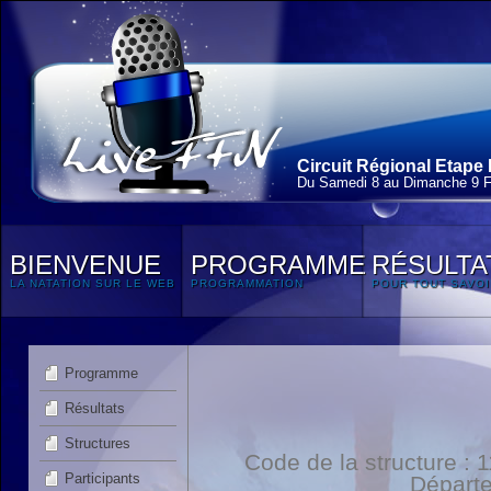
Circuit Régional Etape 
Du Samedi 8 au Dimanche 9 F
BIENVENUE
PROGRAMME
RÉSULTA
LA NATATION SUR LE WEB
PROGRAMMATION
POUR TOUT SAVOI
Programme
Résultats
Structures
Code de la structure :
Participants
Départ