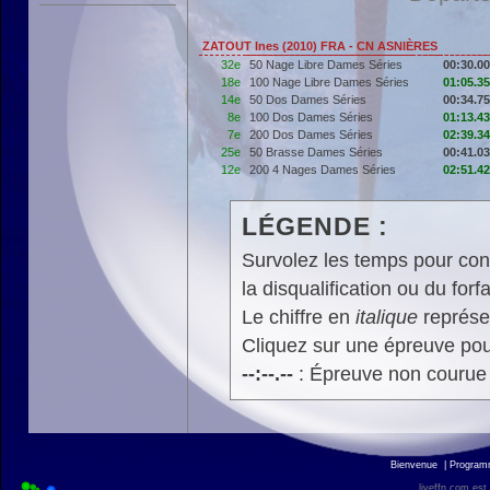
ZATOUT Ines (2010) FRA - CN ASNIÈRES
32e
50 Nage Libre Dames Séries
00:30.00
18e
100 Nage Libre Dames Séries
01:05.35
14e
50 Dos Dames Séries
00:34.75
8e
100 Dos Dames Séries
01:13.43
7e
200 Dos Dames Séries
02:39.34
25e
50 Brasse Dames Séries
00:41.03
12e
200 4 Nages Dames Séries
02:51.42
LÉGENDE :
Survolez les temps pour cons
la disqualification ou du forfa
Le chiffre en
italique
représen
Cliquez sur une épreuve pour
--:--.--
: Épreuve non courue
Bienvenue
|
Progra
liveffn.com est