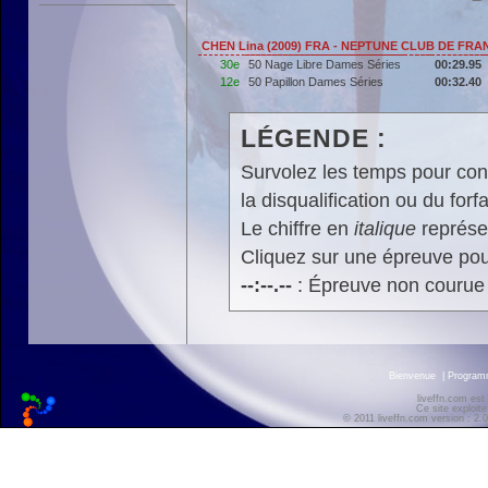
CHEN Lina (2009) FRA - NEPTUNE CLUB DE FRA
30e
50 Nage Libre Dames Séries
00:29.95
12e
50 Papillon Dames Séries
00:32.40
LÉGENDE :
Survolez les temps pour cons
la disqualification ou du forfa
Le chiffre en
italique
représen
Cliquez sur une épreuve pour
--:--.--
: Épreuve non courue
Bienvenue
|
Progra
liveffn.com est
Ce site exploite
© 2011 liveffn.com version : 2.