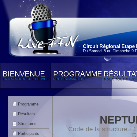
Circuit Régional Etape 
Du Samedi 8 au Dimanche 9 F
BIENVENUE
PROGRAMME
RÉSULTA
LA NATATION SUR LE WEB
PROGRAMMATION
POUR TOUT SAVOI
Programme
Résultats
NEPTU
Structures
Code de la structure :
Participants
D