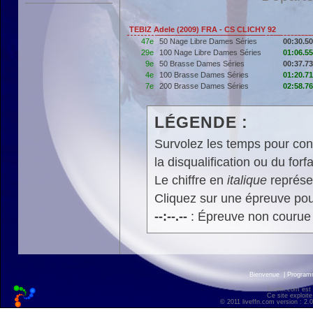
TEBIZ Adele (2009) FRA - CS CLICHY 92
47e
50 Nage Libre Dames Séries
00:30.50
29e
100 Nage Libre Dames Séries
01:06.55
9e
50 Brasse Dames Séries
00:37.73
4e
100 Brasse Dames Séries
01:20.71
7e
200 Brasse Dames Séries
02:58.76
LÉGENDE :
Survolez les temps pour cons
la disqualification ou du forfa
Le chiffre en
italique
représen
Cliquez sur une épreuve pour
--:--.--
: Épreuve non courue
Bienvenue
|
Progra
liveffn.com est
Ce site exploite
© 2011 liveffn.com version : 2.