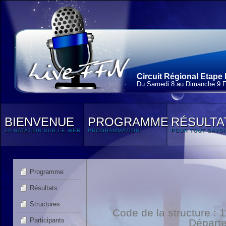
Circuit Régional Etape 
Du Samedi 8 au Dimanche 9 F
BIENVENUE
PROGRAMME
RÉSULTA
LA NATATION SUR LE WEB
PROGRAMMATION
POUR TOUT SAVOI
Programme
Résultats
Structures
Code de la structure :
Participants
Départ