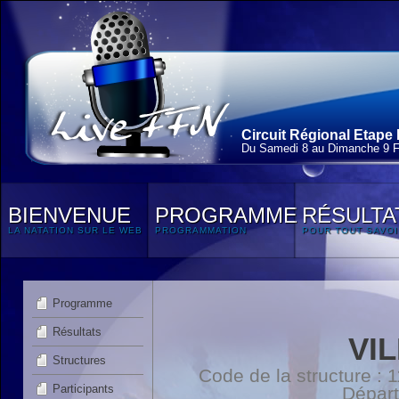
Circuit Régional Etape 
Du Samedi 8 au Dimanche 9 F
BIENVENUE
PROGRAMME
RÉSULTA
LA NATATION SUR LE WEB
PROGRAMMATION
POUR TOUT SAVOI
Programme
Résultats
VI
Structures
Code de la structure :
Participants
Dépar