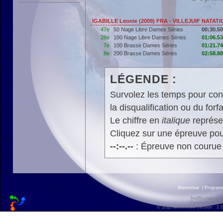
IGABILLE Leonie (2009) FRA - VILLEJUIF NATAT
47e
50 Nage Libre Dames Séries
00:30.50
28e
100 Nage Libre Dames Séries
01:06.53
7e
100 Brasse Dames Séries
01:21.74
8e
200 Brasse Dames Séries
02:58.88
LÉGENDE :
Survolez les temps pour cons
la disqualification ou du forfa
Le chiffre en
italique
représen
Cliquez sur une épreuve pour
--:--.--
: Épreuve non courue
Bienvenue
|
Progra
liveffn.com est
Ce site exploite
© 2011 liveffn.com version : 2.