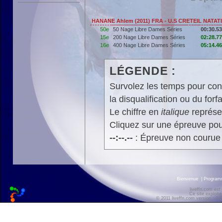
HANANE Ahlem (2011) FRA - U.S CRETEIL NATAT
50e
50 Nage Libre Dames Séries
00:30.53
15e
200 Nage Libre Dames Séries
02:28.77
16e
400 Nage Libre Dames Séries
05:14.46
LÉGENDE :
Survolez les temps pour cons
la disqualification ou du forfa
Le chiffre en
italique
représen
Cliquez sur une épreuve pour
--:--.--
: Épreuve non courue
Bienvenue
|
Progra
liveffn.com est
Ce site exploite
© 2011 liveffn.com version : 2.