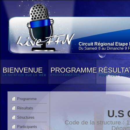
Circuit Régional Etape 
Du Samedi 8 au Dimanche 9 F
BIENVENUE
PROGRAMME
RÉSULTA
LA NATATION SUR LE WEB
PROGRAMMATION
POUR TOUT SAVOI
Programme
Résultats
U.S
Structures
Code de la structure :
Participants
Dépar