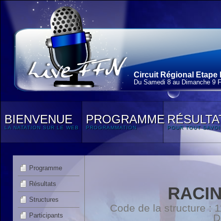
Circuit Régional Etape 
Du Samedi 8 au Dimanche 9 F
BIENVENUE
PROGRAMME
RÉSULTA
LA NATATION SUR LE WEB
PROGRAMMATION
POUR TOUT SAVOI
Programme
Résultats
RACI
Structures
Code de la structure :
Participants
D