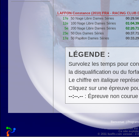
LAFFON Constance (2010) FRA - RACING CLUB
17e
50 Nage Libre Dames Séries
00:29.56
12e
100 Nage Libre Dames Séries
01:04.39
5e
200 Nage Libre Dames Séries
02:20.71
23e
50 Dos Dames Séries
00:37.71
17e
50 Papillon Dames Séries
00:33.29
LÉGENDE :
Survolez les temps pour cons
la disqualification ou du forfa
Le chiffre en
italique
représen
Cliquez sur une épreuve pour
--:--.--
: Épreuve non courue
Bienvenue
|
Progra
liveffn.com est
Ce site exploite
© 2011 liveffn.com version : 2.