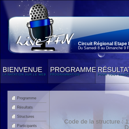
Circuit Régional Etape 
Du Samedi 8 au Dimanche 9 F
BIENVENUE
PROGRAMME
RÉSULTA
LA NATATION SUR LE WEB
PROGRAMMATION
POUR TOUT SAVOI
Programme
Résultats
Structures
Code de la structure :
Participants
D