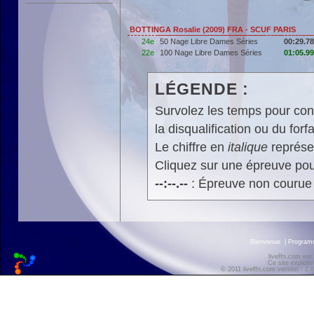
BOTTINGA Rosalie (2009) FRA - SCUF PARIS
24e
50 Nage Libre Dames Séries
00:29.78
22e
100 Nage Libre Dames Séries
01:05.99
LÉGENDE :
Survolez les temps pour cons
la disqualification ou du forfa
Le chiffre en
italique
représen
Cliquez sur une épreuve pour
--:--.--
: Épreuve non courue
Bienvenue
|
Progra
liveffn.com est
Ce site exploite
© 2011 liveffn.com version : 2.