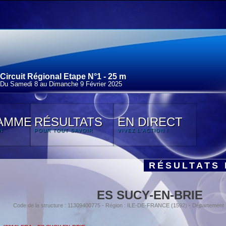
Circuit Régional Etape N°1 - 25 m
Du Samedi 8 au Dimanche 9 Février 2025
AMME
RÉSULTATS
EN DIRECT
N
POUR TOUT SAVOIR
VIVEZ L'ACTION !
RÉSULTATS 
ES SUCY-EN-BRIE
Code de la structure : 11309400775 - Région : ILE-DE-FRANCE (1592) - Départemen