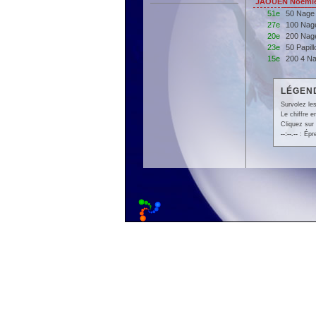
JAOUEN Noemie 
51e
50 Nage
27e
100 Nag
20e
200 Nag
23e
50 Papil
15e
200 4 N
LÉGEND
Survolez les
Le chiffre 
Cliquez sur 
--:--.--
: Épr