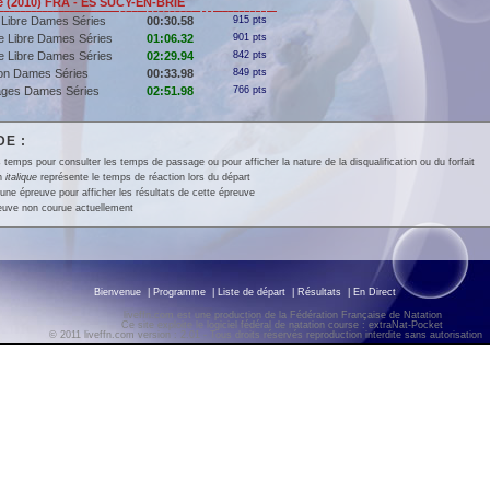
(2010) FRA - ES SUCY-EN-BRIE
 Libre Dames Séries
00:30.58
915 pts
e Libre Dames Séries
01:06.32
901 pts
e Libre Dames Séries
02:29.94
842 pts
lon Dames Séries
00:33.98
849 pts
ages Dames Séries
02:51.98
766 pts
E :
 temps pour consulter les temps de passage ou pour afficher la nature de la disqualification ou du forfait
en
italique
représente le temps de réaction lors du départ
une épreuve pour afficher les résultats de cette épreuve
euve non courue actuellement
Bienvenue
|
Programme
|
Liste de départ
|
Résultats
|
En Direct
liveffn.com est une production de la Fédération Française de Natation
Ce site exploite le logiciel fédéral de natation course : extraNat-Pocket
© 2011 liveffn.com version : 2.01 - Tous droits réservés reproduction interdite sans autorisatio