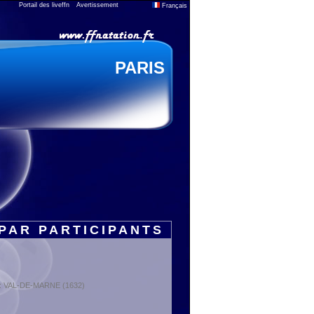
Portail des liveffn
Avertissement
Français
PARIS
PAR PARTICIPANTS
t : VAL-DE-MARNE (1632)