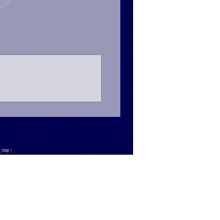
n
[
top
]