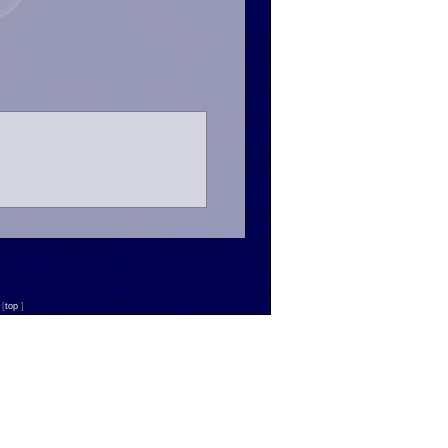
n
[
top
]