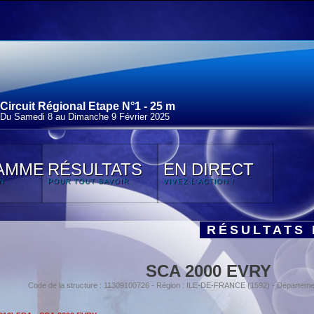
Circuit Régional Etape N°1 - 25 m
Du Samedi 8 au Dimanche 9 Février 2025
AMME
RÉSULTATS
EN DIRECT
N
POUR TOUT SAVOIR
VIVEZ L'ACTION !
RÉSULTATS 
SCA 2000 EVRY
Code de la structure : 11309100726 - Région : ILE-DE-FRANCE (1592) - Départe