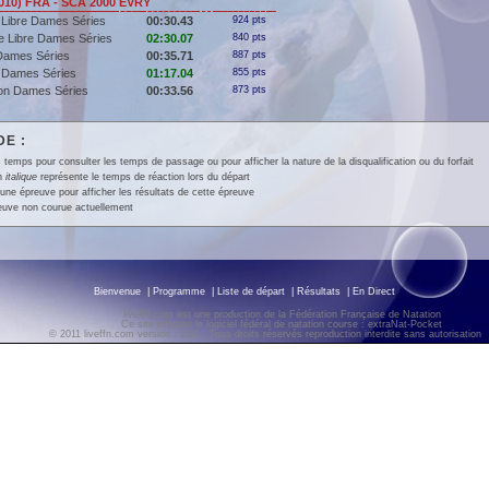
010) FRA - SCA 2000 EVRY
 Libre Dames Séries
00:30.43
924 pts
e Libre Dames Séries
02:30.07
840 pts
Dames Séries
00:35.71
887 pts
 Dames Séries
01:17.04
855 pts
lon Dames Séries
00:33.56
873 pts
E :
 temps pour consulter les temps de passage ou pour afficher la nature de la disqualification ou du forfait
en
italique
représente le temps de réaction lors du départ
une épreuve pour afficher les résultats de cette épreuve
euve non courue actuellement
Bienvenue
|
Programme
|
Liste de départ
|
Résultats
|
En Direct
liveffn.com est une production de la Fédération Française de Natation
Ce site exploite le logiciel fédéral de natation course : extraNat-Pocket
© 2011 liveffn.com version : 2.01 - Tous droits réservés reproduction interdite sans autorisatio