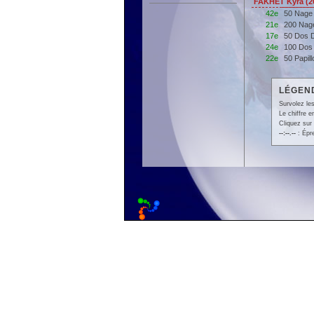
FAKHET Kyra (2
42e
50 Nage
21e
200 Nag
17e
50 Dos 
24e
100 Dos
22e
50 Papil
LÉGEND
Survolez les
Le chiffre 
Cliquez sur 
--:--.--
: Épr