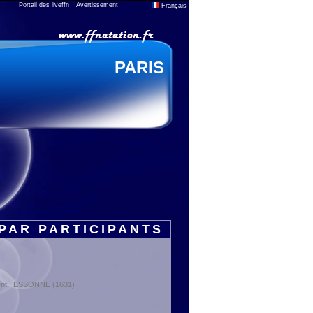
Portail des liveffn
Avertissement
Français
PARIS
PAR PARTICIPANTS
ment : ESSONNE (1631)