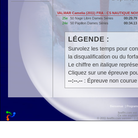
VALMAR Camelia (2011) FRA - CS NAUTIQUE NO
25e
50 Nage Libre Dames Séries
00:29.79
24e
50 Papillon Dames Séries
00:34.13
LÉGENDE :
Survolez les temps pour cons
la disqualification ou du forfa
Le chiffre en
italique
représen
Cliquez sur une épreuve pour
--:--.--
: Épreuve non courue
Bienvenue
|
Progra
liveffn.com est
Ce site exploite
© 2011 liveffn.com version : 2.