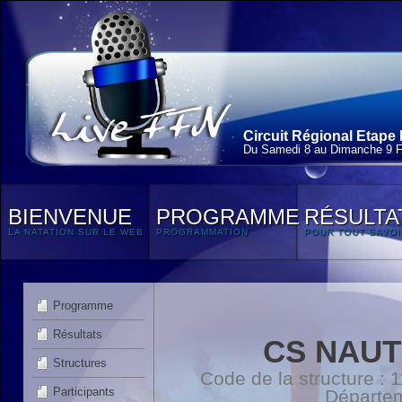
Circuit Régional Etape 
Du Samedi 8 au Dimanche 9 F
BIENVENUE
PROGRAMME
RÉSULTA
LA NATATION SUR LE WEB
PROGRAMMATION
POUR TOUT SAVOI
Programme
Résultats
CS NAUT
Structures
Code de la structure :
Participants
Départe