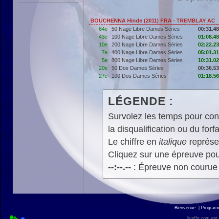
BOUCHENNA Hinde (2011) FRA - TREMBLAY AC
64e
50 Nage Libre Dames Séries
00:31.48
43e
100 Nage Libre Dames Séries
01:08.48
10e
200 Nage Libre Dames Séries
02:22.23
7e
400 Nage Libre Dames Séries
05:01.31
5e
800 Nage Libre Dames Séries
10:31.02
20e
50 Dos Dames Séries
00:36.53
27e
100 Dos Dames Séries
01:18.56
LÉGENDE :
Survolez les temps pour cons
la disqualification ou du forfa
Le chiffre en
italique
représen
Cliquez sur une épreuve pour
--:--.--
: Épreuve non courue
Bienvenue
|
Progra
liveffn.com est