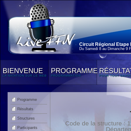
Circuit Régional Etape 
Du Samedi 8 au Dimanche 9 F
BIENVENUE
PROGRAMME
RÉSULTA
LA NATATION SUR LE WEB
PROGRAMMATION
POUR TOUT SAVOI
Programme
Résultats
Structures
Code de la structure :
Participants
Départe