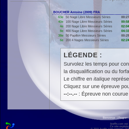
BOUCHER Antoine (2009) FRA
63e
50 Nage Libre Messieurs Séries
00:27
40e
100 Nage Libre Messieurs Séries
00:58
4e
200 Nage Libre Messieurs Séries
02:04
8e
400 Nage Libre Messieurs Séries
04:33
38e
50 Papillon Messieurs Séries
00:29
6e
200 4 Nages Messieurs Séries
02:24
LÉGENDE :
Survolez les temps pour cons
la disqualification ou du forfa
Le chiffre en
italique
représen
Cliquez sur une épreuve pour
--:--.--
: Épreuve non courue
Bienvenue
|
Progra
liveffn.com est
Ce site exploite