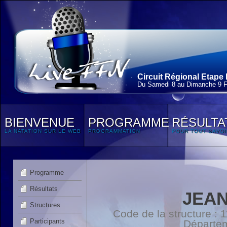
Circuit Régional Etape 
Du Samedi 8 au Dimanche 9 F
BIENVENUE
PROGRAMME
RÉSULTA
LA NATATION SUR LE WEB
PROGRAMMATION
POUR TOUT SAVOI
Programme
Résultats
JEAN
Structures
Code de la structure :
Participants
Départe