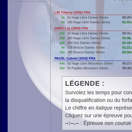
LIN Tifanny (2006) FRA
9e
50 Nage Libre Dames Séries
00:29.
9e
100 Nage Libre Dames Séries
01:03.
OBRY Lily (2008) FRA
63e
50 Nage Libre Dames Séries
00:31.
33e
100 Nage Libre Dames Séries
01:06.
18e
100 Dos Dames Séries
01:16.
9e
100 Brasse Dames Séries
01:21.
10e
200 Brasse Dames Séries
02:59.
PAGEL Gabriel (2010) FRA
64e
50 Nage Libre Messieurs Séries
00:27.
45e
50 Papillon Messieurs Séries
00:30.
LÉGENDE :
Survolez les temps pour cons
la disqualification ou du forfa
Le chiffre en
italique
représen
Cliquez sur une épreuve pour
--:--.--
: Épreuve non courue