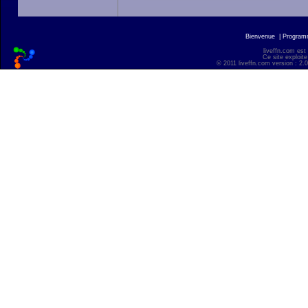
Bienvenue
|
Progra
liveffn.com est
Ce site exploite
© 2011 liveffn.com version : 2.