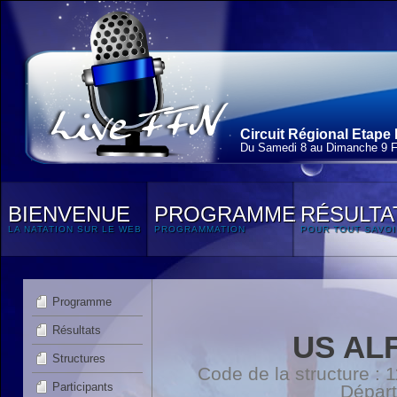
Circuit Régional Etape 
Du Samedi 8 au Dimanche 9 F
BIENVENUE
PROGRAMME
RÉSULTA
LA NATATION SUR LE WEB
PROGRAMMATION
POUR TOUT SAVOI
Programme
Résultats
US AL
Structures
Code de la structure :
Participants
Dépar