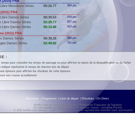
 (2010) FRA
Libre Messieurs Séries
00:26.77
984 pts
(2011) FRA
 Libre Dames Séries
00:30.53
918 pts
e Libre Dames Séries
02:28.77
857 pts
e Libre Dames Séries
05:14.46
833 pts
e (2011) FRA
se Dames Séries
00:39.16
890 pts
ages Dames Séries
02:49.82
791 pts
E :
 temps pour consulter les temps de passage ou pour afficher la nature de la disqualification ou du forfait
en
italique
représente le temps de réaction lors du départ
une épreuve pour afficher les résultats de cette épreuve
euve non courue actuellement
Bienvenue
|
Programme
|
Liste de départ
|
Résultats
|
En Direct
liveffn.com est une production de la Fédération Française de Natation
Ce site exploite le logiciel fédéral de natation course : extraNat-Pocket
© 2011 liveffn.com version : 2.01 - Tous droits réservés reproduction interdite sans autorisatio