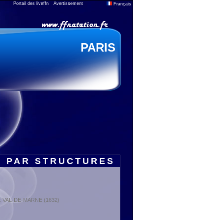
Portail des liveffn
Avertissement
Français
PARIS
S PAR STRUCTURES
t : VAL-DE-MARNE (1632)