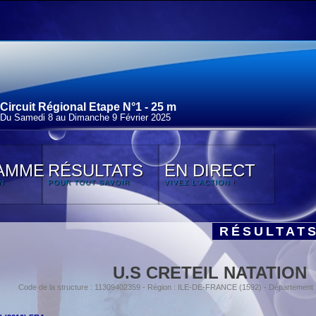
Circuit Régional Etape N°1 - 25 m
Du Samedi 8 au Dimanche 9 Février 2025
AMME
RÉSULTATS
EN DIRECT
N
POUR TOUT SAVOIR
VIVEZ L'ACTION !
RÉSULTAT
U.S CRETEIL NATATION
Code de la structure : 11309402359 - Région : ILE-DE-FRANCE (1592) - Départemen