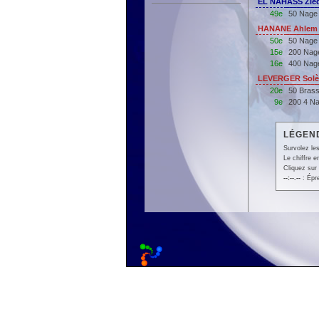
EL NAHASS Zied
49e
50 Nage 
HANANE Ahlem 
50e
50 Nage
15e
200 Nag
16e
400 Nag
LEVERGER Solèn
20e
50 Bras
9e
200 4 N
LÉGEND
Survolez les
Le chiffre 
Cliquez sur 
--:--.--
: Épr