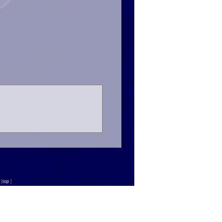
n
[
top
]