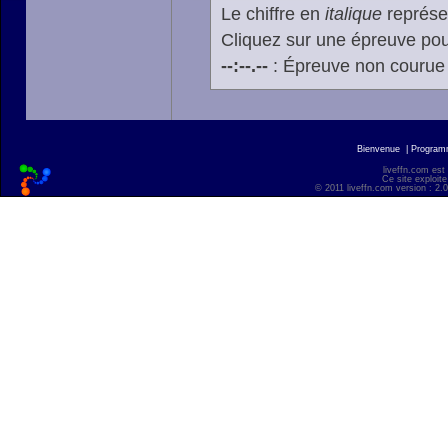
Le chiffre en
italique
représen
Cliquez sur une épreuve pour
--:--.--
: Épreuve non courue
Bienvenue
|
Progra
liveffn.com est
Ce site exploite
© 2011 liveffn.com version : 2.