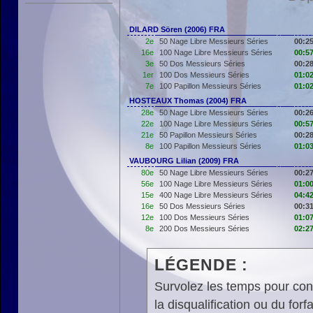
DILARD Sören (2006) FRA
2e
50 Nage Libre Messieurs Séries
00:25
16e
100 Nage Libre Messieurs Séries
00:57
3e
50 Dos Messieurs Séries
00:28
1er
100 Dos Messieurs Séries
01:02
7e
100 Papillon Messieurs Séries
01:02
HOSTEAUX Thomas (2004) FRA
28e
50 Nage Libre Messieurs Séries
00:26
22e
100 Nage Libre Messieurs Séries
00:57
21e
50 Papillon Messieurs Séries
00:28
8e
100 Papillon Messieurs Séries
01:03
VAUBOURG Lilian (2009) FRA
80e
50 Nage Libre Messieurs Séries
00:27
56e
100 Nage Libre Messieurs Séries
01:00
15e
400 Nage Libre Messieurs Séries
04:42
16e
50 Dos Messieurs Séries
00:31
12e
100 Dos Messieurs Séries
01:07
8e
200 Dos Messieurs Séries
02:27
LÉGENDE :
Survolez les temps pour cons
la disqualification ou du forfa