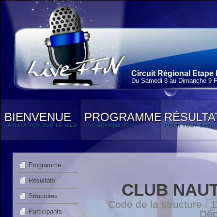
Circuit Régional Etape 
Du Samedi 8 au Dimanche 9 F
BIENVENUE
PROGRAMME
RÉSULTA
LA NATATION SUR LE WEB
PROGRAMMATION
POUR TOUT SAVOI
Programme
Résultats
CLUB NAUT
Structures
Code de la structure :
Participants
Dép