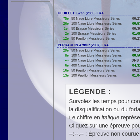
HEUILLET Ewan (2005) FRA
75e
50 Nage Libre Messieurs Séries
00:2
26e
100 Nage Libre Messieurs Séries
00:5
1er
50 Brasse Messieurs Séries
00:3
2e
100 Brasse Messieurs Séries
01:0
12e
50 Papillon Messieurs Séries
00:2
PERRAUDIN Arthur (2007) FRA
29e
50 Nage Libre Messieurs Séries
00:2
8e
100 Nage Libre Messieurs Séries
00:5
---
200 Nage Libre Messieurs Séries
DNS 
6e
400 Nage Libre Messieurs Séries
04:3
16e
50 Papillon Messieurs Séries
00:2
13e
100 Papillon Messieurs Séries
01:0
LÉGENDE :
Survolez les temps pour cons
la disqualification ou du forfa
Le chiffre en
italique
représen
Cliquez sur une épreuve pour
--:--.--
: Épreuve non courue