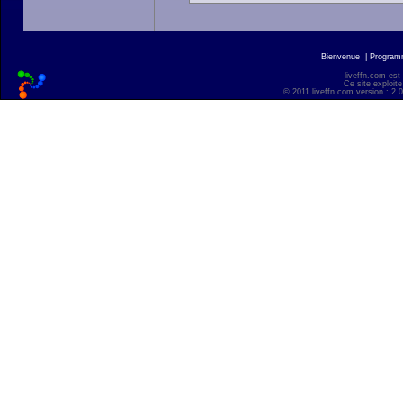
Bienvenue
|
Progra
liveffn.com est
Ce site exploite
© 2011 liveffn.com version : 2.