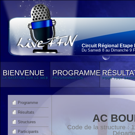
Circuit Régional Etape 
Du Samedi 8 au Dimanche 9 F
BIENVENUE
PROGRAMME
RÉSULTA
LA NATATION SUR LE WEB
PROGRAMMATION
POUR TOUT SAVOI
Programme
Résultats
AC BOU
Structures
Code de la structure :
Participants
Départ