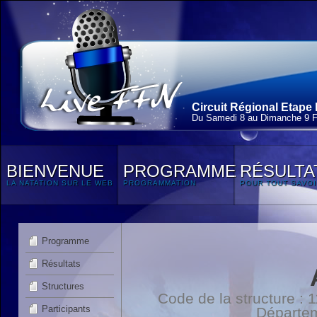
Circuit Régional Etape 
Du Samedi 8 au Dimanche 9 F
BIENVENUE
PROGRAMME
RÉSULTA
LA NATATION SUR LE WEB
PROGRAMMATION
POUR TOUT SAVOI
Programme
Résultats
Structures
Code de la structure :
Participants
Départe