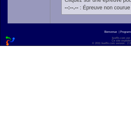
Cliquez sur une épreuve pour
--:--.--
: Épreuve non courue
Bienvenue
|
Progra
liveffn.com est
Ce site exploite
© 2011 liveffn.com version : 2.