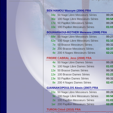
BEN HAMOU Wassym (2004) FRA
34e
50 Nage Libre Messieurs Séries
00:26
36e
100 Nage Libre Messieurs Séries
00:58
17e
50 Papillon Messieurs Séries
00:28
10e
100 Papillon Messieurs Séries
01:03
BOUHARAOUI-ROTHER Merwane (2008) FRA
68e
50 Nage Libre Messieurs Séries
00:27
62e
100 Nage Libre Messieurs Séries
01:10
7e
50 Brasse Messieurs Séries
00:32
2e
200 Brasse Messieurs Séries
02:37
4e
200 4 Nages Messieurs Séries
02:21
FREIRE CABRAL Jess (2008) FRA
4e
50 Nage Libre Dames Séries
00:28
7e
100 Nage Libre Dames Séries
01:03
12e
50 Brasse Dames Séries
00:38
12e
100 Brasse Dames Séries
01:23
13e
50 Papillon Dames Séries
00:32
8e
200 4 Nages Dames Séries
02:47
GIANNAKOPOULOS Alexis (2007) FRA
22e
50 Nage Libre Messieurs Séries
00:26
9e
100 Nage Libre Messieurs Séries
00:56
2e
100 Papillon Messieurs Séries
01:01
1er
200 Papillon Messieurs Séries
02:20
TURON Chloé (2010) FRA