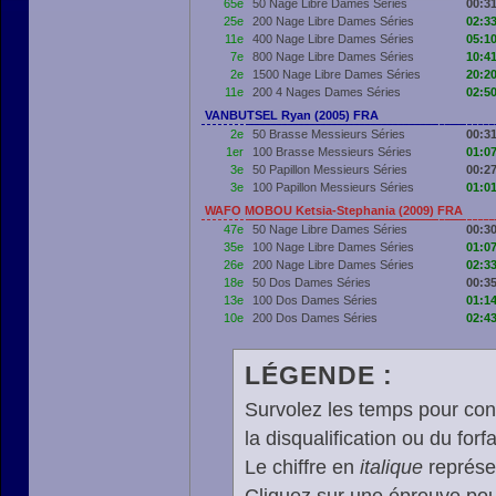
65e
50 Nage Libre Dames Séries
00:31
25e
200 Nage Libre Dames Séries
02:33
11e
400 Nage Libre Dames Séries
05:10
7e
800 Nage Libre Dames Séries
10:41
2e
1500 Nage Libre Dames Séries
20:20
11e
200 4 Nages Dames Séries
02:50
VANBUTSEL Ryan (2005) FRA
2e
50 Brasse Messieurs Séries
00:31
1er
100 Brasse Messieurs Séries
01:07
3e
50 Papillon Messieurs Séries
00:27
3e
100 Papillon Messieurs Séries
01:01
WAFO MOBOU Ketsia-Stephania (2009) FRA
47e
50 Nage Libre Dames Séries
00:30
35e
100 Nage Libre Dames Séries
01:07
26e
200 Nage Libre Dames Séries
02:33
18e
50 Dos Dames Séries
00:35
13e
100 Dos Dames Séries
01:14
10e
200 Dos Dames Séries
02:43
LÉGENDE :
Survolez les temps pour cons
la disqualification ou du forfa
Le chiffre en
italique
représen