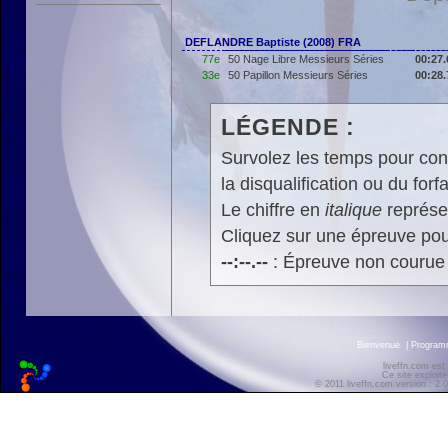
DEFLANDRE Baptiste (2008) FRA
77e
50 Nage Libre Messieurs Séries
00:27.
33e
50 Papillon Messieurs Séries
00:28.
LÉGENDE :
Survolez les temps pour cons
la disqualification ou du forfa
Le chiffre en
italique
représen
Cliquez sur une épreuve pour
--:--.--
: Épreuve non courue
Bienvenue
|
Progra
liveffn.com est
Ce site exploite
© 2011 liveffn.com version : 2.