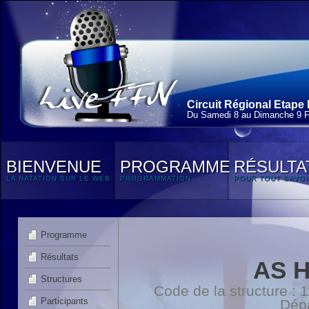
Circuit Régional Etape 
Du Samedi 8 au Dimanche 9 F
BIENVENUE
PROGRAMME
RÉSULTA
LA NATATION SUR LE WEB
PROGRAMMATION
POUR TOUT SAVOI
Programme
Résultats
AS 
Structures
Code de la structure :
Participants
Dépa