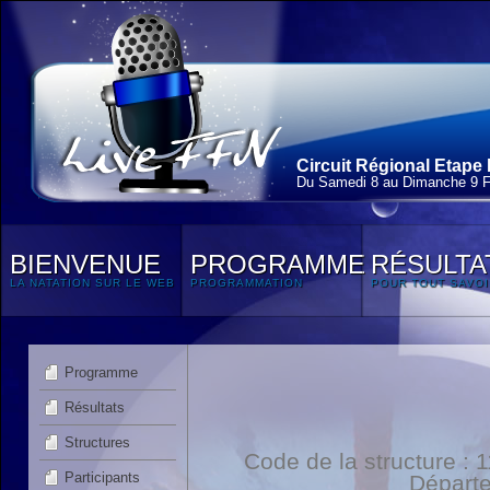
Circuit Régional Etape 
Du Samedi 8 au Dimanche 9 F
BIENVENUE
PROGRAMME
RÉSULTA
LA NATATION SUR LE WEB
PROGRAMMATION
POUR TOUT SAVOI
Programme
Résultats
Structures
Code de la structure :
Participants
Départ