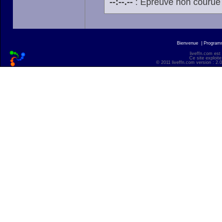
--:--.--
: Épreuve non courue
Bienvenue
|
Progra
liveffn.com est
Ce site exploite
© 2011 liveffn.com version : 2.