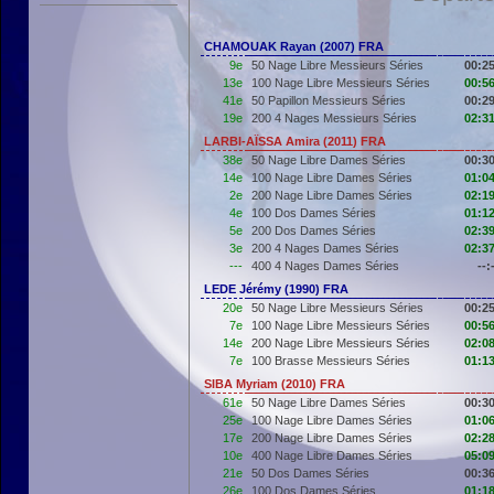
CHAMOUAK Rayan (2007) FRA
9e
50 Nage Libre Messieurs Séries
00:25
13e
100 Nage Libre Messieurs Séries
00:56
41e
50 Papillon Messieurs Séries
00:29
19e
200 4 Nages Messieurs Séries
02:31
LARBI-AÏSSA Amira (2011) FRA
38e
50 Nage Libre Dames Séries
00:30
14e
100 Nage Libre Dames Séries
01:04
2e
200 Nage Libre Dames Séries
02:19
4e
100 Dos Dames Séries
01:12
5e
200 Dos Dames Séries
02:39
3e
200 4 Nages Dames Séries
02:37
---
400 4 Nages Dames Séries
--:
LEDE Jérémy (1990) FRA
20e
50 Nage Libre Messieurs Séries
00:25
7e
100 Nage Libre Messieurs Séries
00:56
14e
200 Nage Libre Messieurs Séries
02:08
7e
100 Brasse Messieurs Séries
01:13
SIBA Myriam (2010) FRA
61e
50 Nage Libre Dames Séries
00:30
25e
100 Nage Libre Dames Séries
01:06
17e
200 Nage Libre Dames Séries
02:28
10e
400 Nage Libre Dames Séries
05:09
21e
50 Dos Dames Séries
00:36
26e
100 Dos Dames Séries
01:18