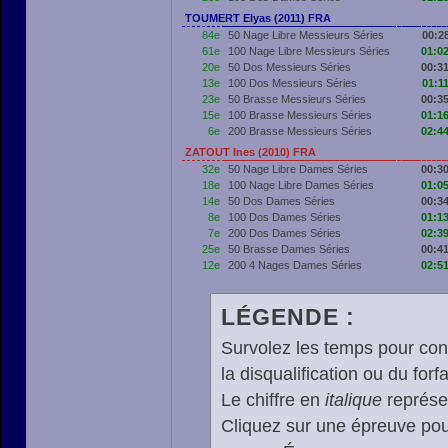
TOUMERT Elyas (2011) FRA
84e
50 Nage Libre Messieurs Séries
00:2
61e
100 Nage Libre Messieurs Séries
01:02
20e
50 Dos Messieurs Séries
00:31
13e
100 Dos Messieurs Séries
01:1
23e
50 Brasse Messieurs Séries
00:35
15e
100 Brasse Messieurs Séries
01:16
6e
200 Brasse Messieurs Séries
02:44
ZATOUT Ines (2010) FRA
32e
50 Nage Libre Dames Séries
00:30
18e
100 Nage Libre Dames Séries
01:05
14e
50 Dos Dames Séries
00:34
8e
100 Dos Dames Séries
01:13
7e
200 Dos Dames Séries
02:39
25e
50 Brasse Dames Séries
00:41
12e
200 4 Nages Dames Séries
02:51
LÉGENDE :
Survolez les temps pour cons
la disqualification ou du forfa
Le chiffre en
italique
représen
Cliquez sur une épreuve pour