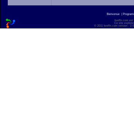
Bienvenue
|
Progra
liveffn.com est
Ce site exploite
© 2011 liveffn.com version : 2.