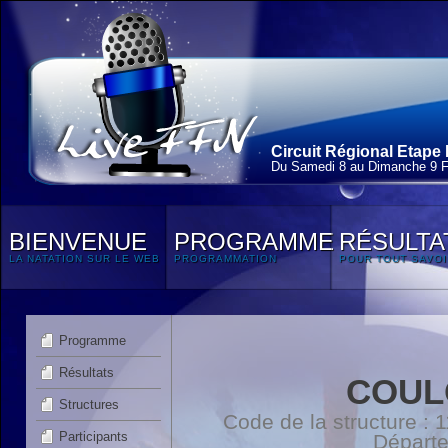
Circuit Régional Etape 
Du Samedi 8 au Dimanche 9 F
BIENVENUE
PROGRAMME
RÉSULTA
LA NATATION SUR LE WEB
PROGRAMMATION
POUR TOUT SAVOI
Programme
Résultats
COUL
Structures
Code de la structure :
Participants
Départ