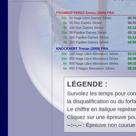
FROMENT PEREZ Emma (2009) FRA
52e
50 Nage Libre Dames Séries
00:30
8e
50 Dos Dames Séries
00:33
4e
100 Dos Dames Séries
01:12
10e
50 Papillon Dames Séries
00:32
7e
100 Papillon Dames Séries
01:12
4e
200 Papillon Dames Séries
02:50
KNOCKAERT Tristan (2009) FRA
58e
100 Nage Libre Messieurs Séries
01:01
10e
400 Nage Libre Messieurs Séries
04:38
6e
800 Nage Libre Messieurs Séries
09:33
5e
400 4 Nages Messieurs Séries
05:19
LÉGENDE :
Survolez les temps pour cons
la disqualification ou du forfa
Le chiffre en
italique
représen
Cliquez sur une épreuve pour
--:--.--
: Épreuve non courue