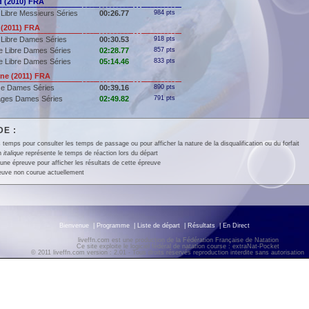
 (2010) FRA
Libre Messieurs Séries
00:26.77
984 pts
(2011) FRA
 Libre Dames Séries
00:30.53
918 pts
e Libre Dames Séries
02:28.77
857 pts
e Libre Dames Séries
05:14.46
833 pts
e (2011) FRA
se Dames Séries
00:39.16
890 pts
ages Dames Séries
02:49.82
791 pts
E :
 temps pour consulter les temps de passage ou pour afficher la nature de la disqualification ou du forfait
en
italique
représente le temps de réaction lors du départ
une épreuve pour afficher les résultats de cette épreuve
euve non courue actuellement
Bienvenue
|
Programme
|
Liste de départ
|
Résultats
|
En Direct
liveffn.com est une production de la Fédération Française de Natation
Ce site exploite le logiciel fédéral de natation course : extraNat-Pocket
© 2011 liveffn.com version : 2.01 - Tous droits réservés reproduction interdite sans autorisatio