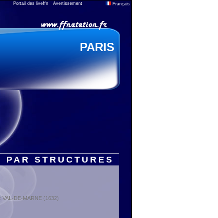
Portail des liveffn
Avertissement
Français
PARIS
S PAR STRUCTURES
t : VAL-DE-MARNE (1632)