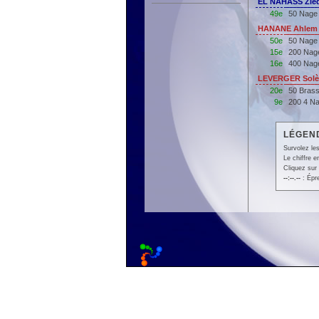
EL NAHASS Zied
49e
50 Nage 
HANANE Ahlem 
50e
50 Nage
15e
200 Nag
16e
400 Nag
LEVERGER Solèn
20e
50 Bras
9e
200 4 N
LÉGEND
Survolez les
Le chiffre 
Cliquez sur 
--:--.--
: Épr