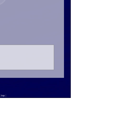
n
[
top
]