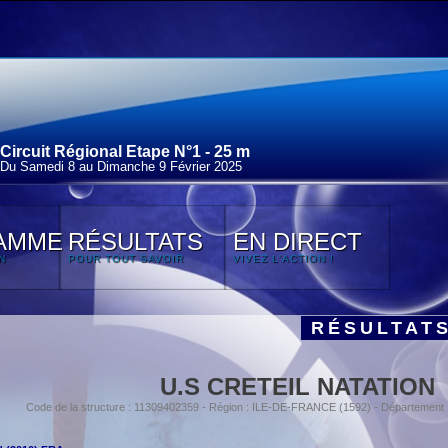
Circuit Régional Etape N°1 - 25 m
Du Samedi 8 au Dimanche 9 Février 2025
AMME
RÉSULTATS
EN DIRECT
N
POUR TOUT SAVOIR
VIVEZ L'ACTION !
RÉSULTAT
U.S CRETEIL NATATION
Code de la structure : 11309402359 - Région : ILE-DE-FRANCE (1592) - Départemen