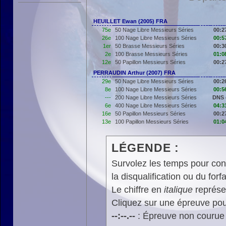
HEUILLET Ewan (2005) FRA
75e
50 Nage Libre Messieurs Séries
00:2
26e
100 Nage Libre Messieurs Séries
00:5
1er
50 Brasse Messieurs Séries
00:3
2e
100 Brasse Messieurs Séries
01:0
12e
50 Papillon Messieurs Séries
00:2
PERRAUDIN Arthur (2007) FRA
29e
50 Nage Libre Messieurs Séries
00:2
8e
100 Nage Libre Messieurs Séries
00:5
---
200 Nage Libre Messieurs Séries
DNS 
6e
400 Nage Libre Messieurs Séries
04:3
16e
50 Papillon Messieurs Séries
00:2
13e
100 Papillon Messieurs Séries
01:0
LÉGENDE :
Survolez les temps pour cons
la disqualification ou du forfa
Le chiffre en
italique
représen
Cliquez sur une épreuve pour
--:--.--
: Épreuve non courue