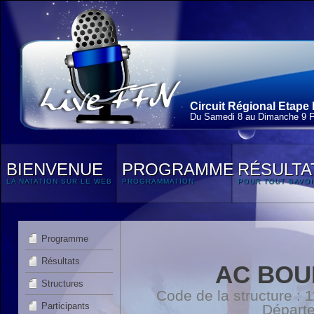
Circuit Régional Etape 
Du Samedi 8 au Dimanche 9 F
BIENVENUE
PROGRAMME
RÉSULTA
LA NATATION SUR LE WEB
PROGRAMMATION
POUR TOUT SAVOI
Programme
Résultats
AC BOU
Structures
Code de la structure :
Participants
Départ