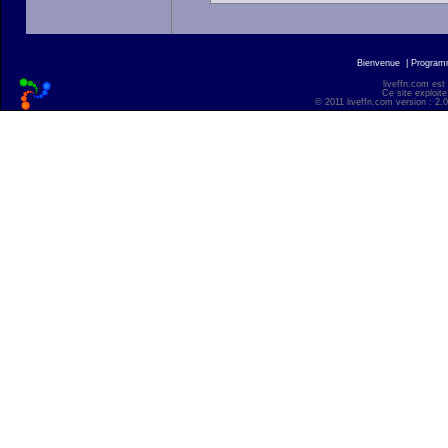
Bienvenue
|
Progra
liveffn.com est
Ce site exploite
© 2011 liveffn.com version : 2.