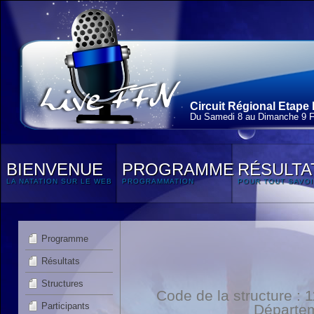
Circuit Régional Etape 
Du Samedi 8 au Dimanche 9 F
BIENVENUE
PROGRAMME
RÉSULTA
LA NATATION SUR LE WEB
PROGRAMMATION
POUR TOUT SAVOI
Programme
Résultats
Structures
Code de la structure :
Participants
Départe