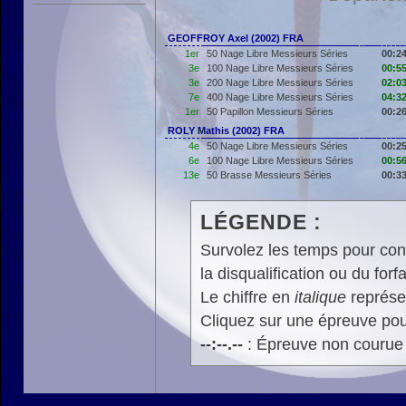
GEOFFROY Axel (2002) FRA
1er
50 Nage Libre Messieurs Séries
00:24
3e
100 Nage Libre Messieurs Séries
00:55
3e
200 Nage Libre Messieurs Séries
02:03
7e
400 Nage Libre Messieurs Séries
04:32
1er
50 Papillon Messieurs Séries
00:26
ROLY Mathis (2002) FRA
4e
50 Nage Libre Messieurs Séries
00:25
6e
100 Nage Libre Messieurs Séries
00:56
13e
50 Brasse Messieurs Séries
00:33
LÉGENDE :
Survolez les temps pour cons
la disqualification ou du forfa
Le chiffre en
italique
représen
Cliquez sur une épreuve pour
--:--.--
: Épreuve non courue