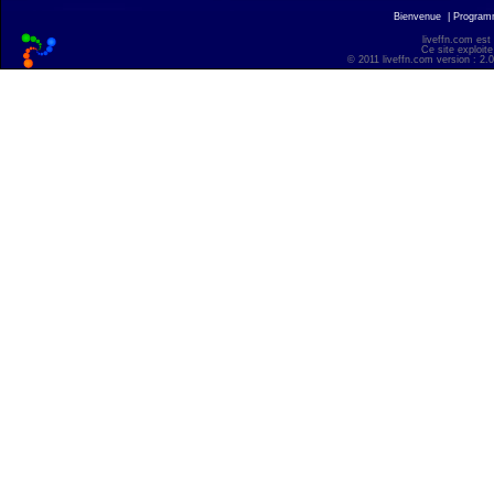
Bienvenue
|
Progra
liveffn.com est
Ce site exploite
© 2011 liveffn.com version : 2.