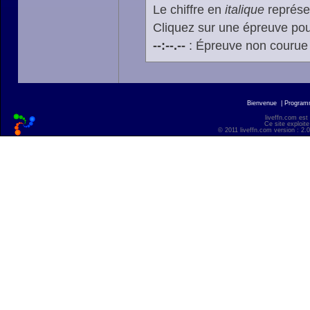
Le chiffre en
italique
représen
Cliquez sur une épreuve pour
--:--.--
: Épreuve non courue
Bienvenue
|
Progra
liveffn.com est
Ce site exploite
© 2011 liveffn.com version : 2.