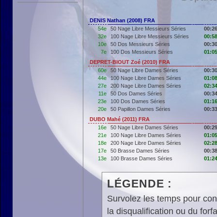
DENIS Nathan (2008) FRA
54e
50 Nage Libre Messieurs Séries
00:26
32e
100 Nage Libre Messieurs Séries
00:58
10e
50 Dos Messieurs Séries
00:30
7e
100 Dos Messieurs Séries
01:05
DEPRET-BIOUT Zoé (2010) FRA
60e
50 Nage Libre Dames Séries
00:30
44e
100 Nage Libre Dames Séries
01:08
27e
200 Nage Libre Dames Séries
02:34
11e
50 Dos Dames Séries
00:34
23e
100 Dos Dames Séries
01:16
20e
50 Papillon Dames Séries
00:33
DUBO Mahé (2011) FRA
16e
50 Nage Libre Dames Séries
00:29
21e
100 Nage Libre Dames Séries
01:05
18e
200 Nage Libre Dames Séries
02:28
17e
50 Brasse Dames Séries
00:38
13e
100 Brasse Dames Séries
01:24
LÉGENDE :
Survolez les temps pour cons
la disqualification ou du forfa