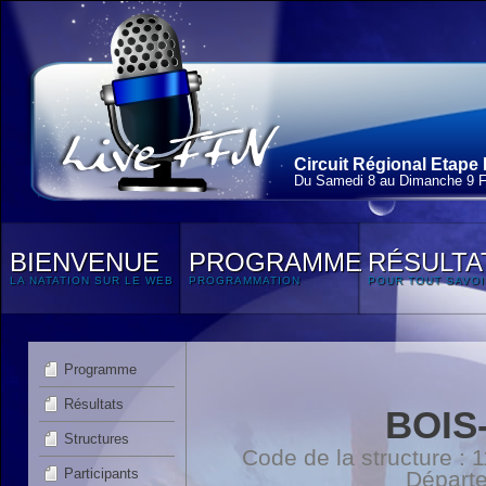
Circuit Régional Etape 
Du Samedi 8 au Dimanche 9 F
BIENVENUE
PROGRAMME
RÉSULTA
LA NATATION SUR LE WEB
PROGRAMMATION
POUR TOUT SAVOI
Programme
Résultats
BOIS
Structures
Code de la structure :
Participants
Départ